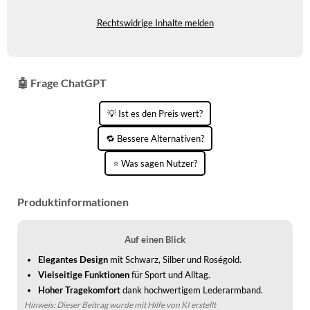
KINDERSCHUHE
STRANDTASCHEN
Rechtswidrige Inhalte melden
LAUFSCHUHE
TASCHEN-ZUBEHÖR
OUTDOOR-SCHUHE
🤖 Frage ChatGPT
PANTOLETTEN
💡 Ist es den Preis wert?
PUMPS
🔁 Bessere Alternativen?
SANDALEN
⭐ Was sagen Nutzer?
SCHUHZUBEHÖR
Produktinformationen
SNEAKERS
STIEFEL
Auf einen Blick
Elegantes Design
mit Schwarz, Silber und Roségold.
STIEFELETTEN
Vielseitige Funktionen
für Sport und Alltag.
TREKKINGSANDALEN
Hoher Tragekomfort
dank hochwertigem Lederarmband.
Hinweis: Dieser Beitrag wurde mit Hilfe von KI erstellt