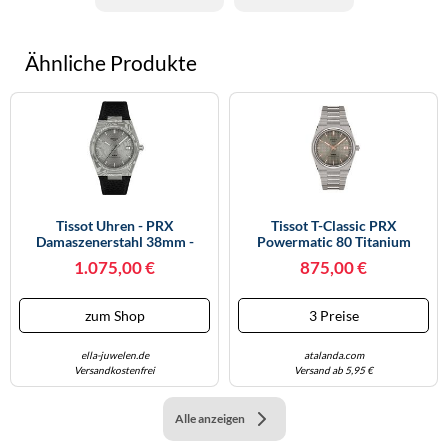
Ähnliche Produkte
Tissot Uhren - PRX
Tissot T-Classic PRX
Damaszenerstahl 38mm -
Powermatic 80 Titanium
T1378079608100 Grau
38mm T137.807.44.061.00
1.075,00 €
875,00 €
zum Shop
3 Preise
ella-juwelen.de
atalanda.com
Versandkostenfrei
Versand ab 5,95 €
Alle anzeigen