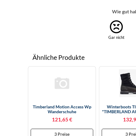
Wie gut ha
Gar nicht
Ähnliche Produkte
Timberland Motion Access Wp
Winterboots 
Wanderschuhe
"TIMBERLAND A
(TB0A2N4BEK91W-060)
WARM LINED 
121,65 €
132,9
BOOT", Damen, G
(schwarz, Nubu
Schuhe, Sn
3 Preise
3 Pre
Winterstiefel, 