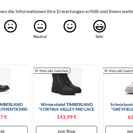
ben die Informationen Ihre Erwartungen erfüllt und Ihnen weit
Neutral
Sehr
Preis inkl. Gutschein
Preis inkl. Gutsc
TIMBERLAND
Winterstiefel TIMBERLAND
Schnürboo
UTHENTICMID
"CORTINA VALLEY MID LACE
"GREYFIEL
WATERPROOF
UP WATERPROOF BOOT",
BOOT", Damen
7 €
143,99 €
63
r. 37, Schwarz
Damen, Gr. 37, Schwarz, Leder,
(hellgrau)
ck), Leder,
Schuhe Winterstiefel,
Schnürboots
owboots,
Winterschuhe, Winterboots,
Schnürstief
ise
zum Shop
zu
Winterschuhe,
Schnürboots, Schnürstiefel,
(79048904-