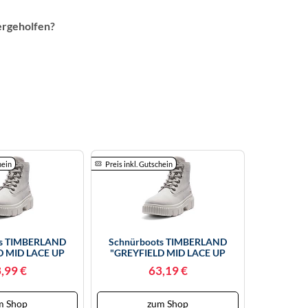
ergeholfen?
hein
Preis inkl. Gutschein
ts TIMBERLAND
Schnürboots TIMBERLAND
D MID LACE UP
"GREYFIELD MID LACE UP
, Gr. 39,5, Grau
BOOT", Damen, Gr. 37,5, Grau
,99 €
63,19 €
, Leder, Schuhe
(hellgrau), Leder, Schuhe
, Winterstiefel,
Schnürboots, Winterstiefel,
el, Winterschuhe
Schnürstiefel, Winterschuhe
m Shop
zum Shop
39,5) Hellgrau
(79048904-37,5) Hellgrau