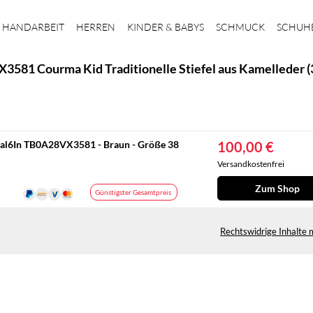
HANDARBEIT
HERREN
KINDER & BABYS
SCHMUCK
SCHUH
581 Courma Kid Traditionelle Stiefel aus Kamelleder (3
onal6In TB0A28VX3581 - Braun - Größe 38
100,00 €
Versandkostenfrei
Zum Shop
Günstigster Gesamtpreis
Rechtswidrige Inhalte 