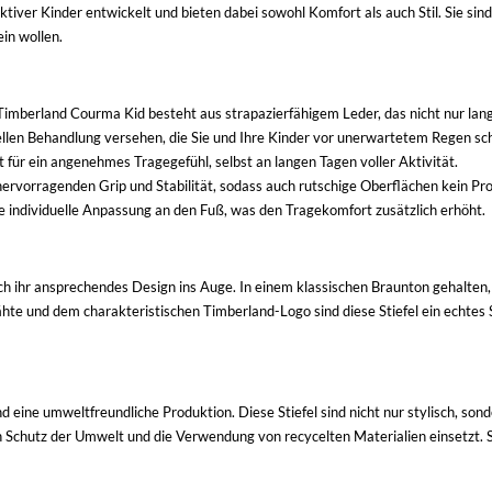
ktiver Kinder entwickelt und bieten dabei sowohl Komfort als auch Stil. Sie sind
in wollen.
mberland Courma Kid besteht aus strapazierfähigem Leder, das nicht nur langle
iellen Behandlung versehen, die Sie und Ihre Kinder vor unerwartetem Regen sch
 für ein angenehmes Tragegefühl, selbst an langen Tagen voller Aktivität.
rvorragenden Grip und Stabilität, sodass auch rutschige Oberflächen kein Pro
 individuelle Anpassung an den Fuß, was den Tragekomfort zusätzlich erhöht.
rch ihr ansprechendes Design ins Auge. In einem klassischen Braunton gehalten,
hte und dem charakteristischen Timberland-Logo sind diese Stiefel ein echtes S
d eine umweltfreundliche Produktion. Diese Stiefel sind nicht nur stylisch, s
en Schutz der Umwelt und die Verwendung von recycelten Materialien einsetzt. 