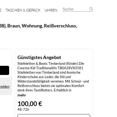
Suche
E
TASCHEN & GEPÄCK
UHREN
8), Braun, Wohnung, Reißverschluss,
Günstigstes Angebot
Stiefeletten & Boots Timberland (Kinder).Die
Courma Kid Traditional6In TB0A28VX3581
Stiefeletten von Timberland sind ikonische
Kinderschuhe aus Leder, die Stil und
Widerstandsfähigkeit vereinen. Mit Schnür- und
Reißverschluss bieten sie optimalen Komfort
melden
dank ihres Textilfutters. Erhältlich in
Mittelbraun, sind diese traditionellen
mehr
Stiefeletten ideal für Mädchen und Jungen, mit
100,00 €
einer Schafthöhe von 12 cm. Perfekt für alle
täglichen Abenteuer, sind sie mit einer Textil-
48-72h
Innensohle und einer herausnehmbaren
Innensohle ausgestattet.