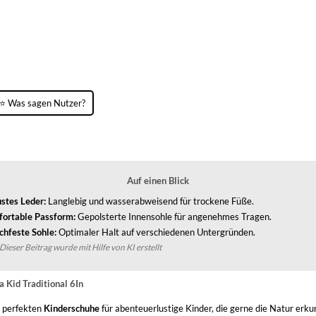
⭐ Was sagen Nutzer?
Auf einen Blick
stes Leder:
Langlebig und wasserabweisend für trockene Füße.
ortable Passform:
Gepolsterte Innensohle für angenehmes Tragen.
chfeste Sohle:
Optimaler Halt auf verschiedenen Untergründen.
Dieser Beitrag wurde mit Hilfe von KI erstellt
 Kid Traditional 6In
e perfekten
Kinderschuhe
für abenteuerlustige Kinder, die gerne die Natur erku