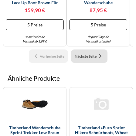
Lace Up Boot Brown Für
Wanderschuhe
Herren Aus Leder - Größe 8,5
Hellbraun/dunkelbraun - 45
159,90 €
87,95 €
US 8.5 US
5 Preise
5 Preise
snowleader.de
deporvillage.de
Versand ab 3,99 €
Versandkostenfrei
Vorherige Seite
Nächste Seite
Ähnliche Produkte
Timberland Wanderschuhe
Timberland »Euro Sprint
Sprint Trekker Low Braun
Hiker« Schnürboots, Wheat