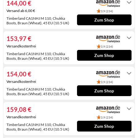
144,00 €
KINDERSCHUHE
STRANDTASCHEN
Versand ab 6,00 €
3,9 (234)
LAUFSCHUHE
TASCHEN-ZUBEHÖR
Timberland CA1NHJ M 110, Chukka
Zum Shop
Boots, Braun (Wheat), 45 EU (10.5 UK)
Gewöhnlich versandfertig in 2 bis 3
OUTDOOR-SCHUHE
Tagen
153,97 €
PANTOLETTEN
Versandkostenfrei
3,9 (234)
Timberland CA1NHJ M 110, Chukka
PUMPS
Zum Shop
Boots, Braun (Wheat), 45 EU (10.5 UK)
Auf Lager
SANDALEN
154,00 €
SCHUHZUBEHÖR
Versandkostenfrei
3,9 (234)
Timberland CA1NHJ M 110, Chukka
Zum Shop
SNEAKERS
Boots, Braun (Wheat), 45 EU (10.5 UK)
Auf Lager
STIEFEL
159,08 €
STIEFELETTEN
Versandkostenfrei
3,9 (234)
Timberland CA1NHJ M 110, Chukka
Zum Shop
TREKKINGSANDALEN
Boots, Braun (Wheat), 45 EU (10.5 UK)
Gewöhnlich versandfertig in 8 bis 9