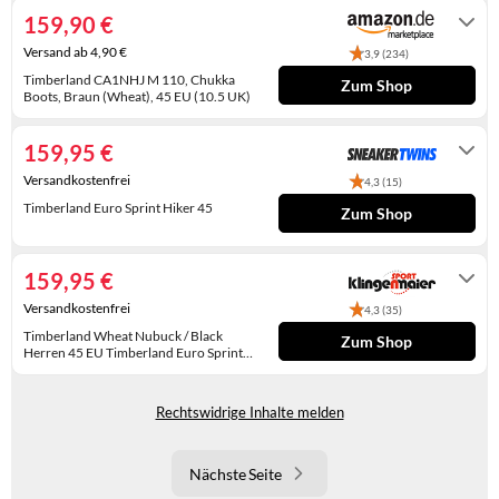
Tagen
WINTERSCHUHE
159,90 €
Versand ab 4,90 €
3,9 (234)
Timberland CA1NHJ M 110, Chukka
Zum Shop
Boots, Braun (Wheat), 45 EU (10.5 UK)
Auf Lager
159,95 €
Versandkostenfrei
4,3 (15)
Timberland Euro Sprint Hiker 45
Zum Shop
1-3 Tage
159,95 €
Versandkostenfrei
4,3 (35)
Timberland Wheat Nubuck / Black
Zum Shop
Herren 45 EU Timberland Euro Sprint
Hiker
1-3 Tage
Rechtswidrige Inhalte melden
Nächste Seite