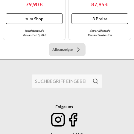
Herren, Größe Euro (US) 46
79,90 €
87,95 €
(12)
zum Shop
3 Preise
tennistown.de
deporvillage.de
Versand ab 5,50 €
Versandkostenfrei
Alle anzeigen
Folge uns