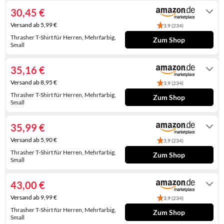
KINDERSCHUHE
STRANDTASCHEN
30,45 €
Versand ab 5,99 €
3,9 (234)
LAUFSCHUHE
TASCHEN-ZUBEHÖR
Thrasher T-Shirt für Herren, Mehrfarbig,
Zum Shop
Small
OUTDOOR-SCHUHE
Auf Lager
35,16 €
PANTOLETTEN
Versand ab 8,95 €
3,9 (234)
PUMPS
Thrasher T-Shirt für Herren, Mehrfarbig,
Zum Shop
Small
SANDALEN
Auf Lager
35,99 €
SCHUHZUBEHÖR
Versand ab 5,90 €
3,9 (234)
SNEAKERS
Thrasher T-Shirt für Herren, Mehrfarbig,
Zum Shop
Small
STIEFEL
Auf Lager
43,00 €
STIEFELETTEN
Versand ab 9,99 €
3,9 (234)
TREKKINGSANDALEN
Thrasher T-Shirt für Herren, Mehrfarbig,
Zum Shop
Small