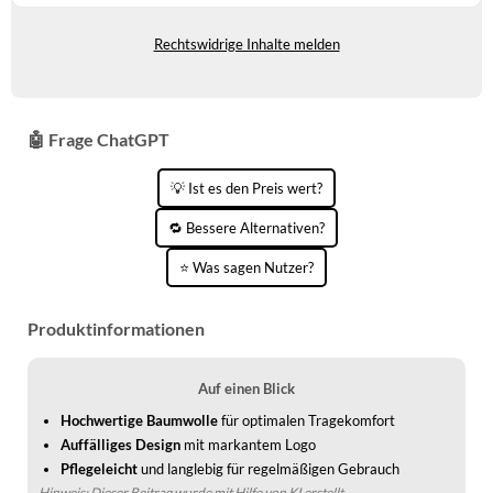
Gewöhnlich versandfertig in 2 bis 3
WINTERSCHUHE
Tagen
Rechtswidrige Inhalte melden
🤖 Frage ChatGPT
💡 Ist es den Preis wert?
🔁 Bessere Alternativen?
⭐ Was sagen Nutzer?
Produktinformationen
Auf einen Blick
Hochwertige Baumwolle
für optimalen Tragekomfort
Auffälliges Design
mit markantem Logo
Pflegeleicht
und langlebig für regelmäßigen Gebrauch
Hinweis: Dieser Beitrag wurde mit Hilfe von KI erstellt