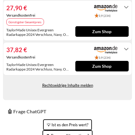
Prime möglich.
KINDERSCHUHE
STRANDTASCHEN
27,90 €
Versandkostenfrei
3,9 (234)
LAUFSCHUHE
TASCHEN-ZUBEHÖR
Günstigster Gesamtpreis
OUTDOOR-SCHUHE
TaylorMade Unisex Evergreen
Zum Shop
Radarkappe 2024 Verschluss, Navy, One
Size
Auf Lager. Express-Versand mit Amazon
PANTOLETTEN
Prime möglich.
37,82 €
PUMPS
Versandkostenfrei
3,9 (234)
TaylorMade Unisex Evergreen
SANDALEN
Zum Shop
Radarkappe 2024 Verschluss, Navy, One
Size
Gewöhnlich versandfertig in 10 bis 11
SCHUHZUBEHÖR
Tagen
Rechtswidrige Inhalte melden
SNEAKERS
STIEFEL
🤖 Frage ChatGPT
STIEFELETTEN
💡 Ist es den Preis wert?
TREKKINGSANDALEN