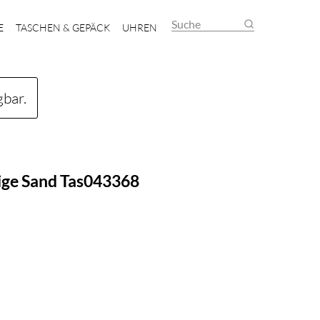
Suche
E
TASCHEN & GEPÄCK
UHREN
gbar.
ige Sand Tas043368