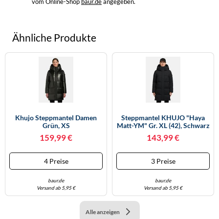
vom Online-Shop
baur.de
angegeben.
Ähnliche Produkte
Khujo Steppmantel Damen
Steppmantel KHUJO "Haya
Grün, XS
Matt-YM" Gr. XL (42), Schwarz
Damen Mäntel (69764956-XL)
159,99 €
143,99 €
Schwarz
4 Preise
3 Preise
baur.de
baur.de
Versand ab 5,95 €
Versand ab 5,95 €
Alle anzeigen