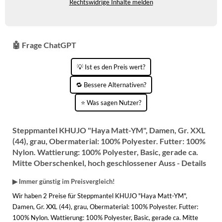
Rechtswidrige Inhalte melden
KINDERSCHUHE
STRANDTASCHEN
LAUFSCHUHE
TASCHEN-ZUBEHÖR
🤖 Frage ChatGPT
OUTDOOR-SCHUHE
💡 Ist es den Preis wert?
PANTOLETTEN
🔁 Bessere Alternativen?
PUMPS
⭐ Was sagen Nutzer?
SANDALEN
SCHUHZUBEHÖR
Steppmantel KHUJO "Haya Matt-YM", Damen, Gr. XXL
(44), grau, Obermaterial: 100% Polyester. Futter: 100%
SNEAKERS
Nylon. Wattierung: 100% Polyester, Basic, gerade ca.
Mitte Oberschenkel, hoch geschlossener Auss - Details
STIEFEL
▶ Immer günstig im Preisvergleich!
STIEFELETTEN
Wir haben 2 Preise für Steppmantel KHUJO "Haya Matt-YM",
Damen, Gr. XXL (44), grau, Obermaterial: 100% Polyester. Futter:
TREKKINGSANDALEN
100% Nylon. Wattierung: 100% Polyester, Basic, gerade ca. Mitte