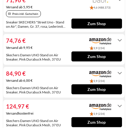
71,96 €
KINDERSCHUHE
STRANDTASCHEN
Versand ab 5,95 €
4,6 (488.373)
Preis inkl. Gutschein
LAUFSCHUHE
TASCHEN-ZUBEHÖR
Sneaker SKECHERS "Street Uno - Stand
Zum Shop
on Air", Damen, Gr. 37, rosa, Lederimitat,
OUTDOOR-SCHUHE
Schuhe Sneaker, Freizeitschuh,
2-3 Werktage
Halbschuh, Schnürschuh mit Memory
PANTOLETTEN
Foam (21915848-37) rosa
74,76 €
Versand ab 9,95 €
3,9 (234)
PUMPS
Skechers Damen UNO Stand on Air
Zum Shop
Sneaker, Pink Durabuck Mesh, 37 EU
SANDALEN
Auf Lager
84,90 €
SCHUHZUBEHÖR
Versand ab 6,00 €
3,9 (234)
SNEAKERS
Skechers Damen UNO Stand on Air
Zum Shop
Sneaker, Pink Durabuck Mesh, 37 EU
STIEFEL
Auf Lager
124,97 €
STIEFELETTEN
Versandkostenfrei
3,9 (234)
TREKKINGSANDALEN
Skechers Damen UNO Stand on Air
Zum Shop
Sneaker, Pink Durabuck Mesh, 37 EU