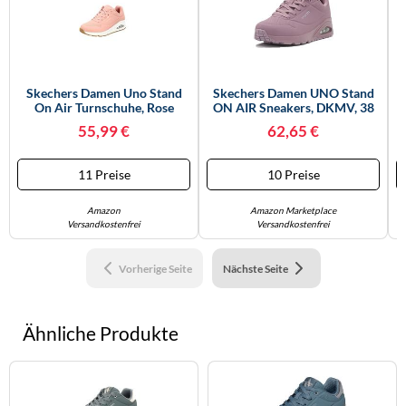
Skechers Damen Uno Stand
Skechers Damen UNO Stand
On Air Turnschuhe, Rose
ON AIR Sneakers, DKMV, 38
Durabuck/ Mesh, 40 EU
EU
F
55,99 €
62,65 €
11 Preise
10 Preise
Amazon
Amazon Marketplace
Versandkostenfrei
Versandkostenfrei
Vorherige Seite
Nächste Seite
Ähnliche Produkte