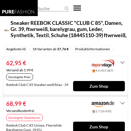
REGENSCHIRME
DAMEN-OVERALLS
HERREN-PULLOVER
EHERINGE
BASKETBALLSCHUHE
BUSINESS- & LAPTOPTASCHEN
ARMBANDUHREN
Suche
SCHALS & TÜCHER
DAMEN-PULLOVER
HERREN-SHIRTS
KETTEN
CLOGS
EINKAUFSTASCHEN
SMARTWATCHES
Sneaker REEBOK CLASSIC "CLUB C 85", Damen,
Gr. 39, ftwrweiß, barelygrau, gum, Leder,
SCHLAFMASKEN
DAMEN-SHIRTS
HERREN-TRACHTENMODE
KINDERSCHMUCK
DAMEN-HALBSCHUHE
FEDERMÄPPCHEN
TASCHENUHREN
Synthetik, Textil, Schuhe (18445110-39) ftwrweiß,
barelygrau, gum
SCHLÜSSELANHÄNGER
DAMEN-TRACHTENMODE
HERREN-UNTERWÄSCHE
KRAWATTENNADELN
DAMENSCHUHE
GELDBÖRSEN
UHRENARMBÄNDER
Angebote (4)
18 Varianten ab
37,76 €
Produktinformationen
SONNENBRILLEN
DAMEN-UNTERWÄSCHE
HERRENANZÜGE
MANSCHETTENKNÖPFE
GUMMISTIEFEL
HANDTASCHEN
UHRENAUFBEWAHRUNG
62,95 €
DAMENHOSEN
HERRENHOSEN
OHRRINGE
HAUSSCHUHE
KOFFER
UHRENBEWEGER
Versand ab 5,99 €
4,4 (457.087)
Günstigster Preis
DAMENJACKEN & DAMENMÄNTEL
HERRENJACKEN & HERRENMÄNTEL
PIERCINGS
HERREN-HALBSCHUHE
KULTURTASCHEN
Reebok Club C 85 Sneaker weiß/blau - 39
Zum Shop
KLEIDER
RINGE
HERREN-SANDALEN
PACKSÄCKE
1-3 Werktage
RÖCKE
SCHMUCKAUFBEWAHRUNG
HERREN-STIEFEL
RUCKSÄCKE
68,99 €
Versandkostenfrei
1,7 (26.450)
UMSTANDSMODE
SCHMUCKKÄSTCHEN
HERRENSCHUHE
SCHULTASCHEN
Günstigster Gesamtpreis
HOCHZEITSSCHUHE
SPORTTASCHEN
Reebok Club C 85 Unisex, Ftwrwhite
Zum Shop
Barelygrey Gum, 39 EU