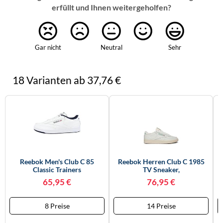
erfüllt und Ihnen weitergeholfen?
Gar nicht
Neutral
Sehr
18 Varianten ab 37,76 €
Reebok Men's Club C 85
Reebok Herren Club C 1985
Classic Trainers
TV Sneaker,
Chalk/Paperwhite/Glen Green,
65,95 €
76,95 €
44 EU
8 Preise
14 Preise