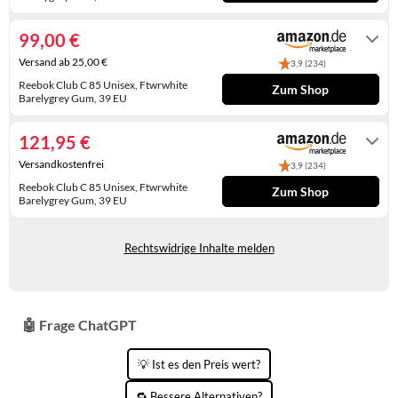
Auf Lager. Express-Versand mit Amazon
KINDERSCHUHE
STRANDTASCHEN
Prime möglich.
99,00 €
LAUFSCHUHE
TASCHEN-ZUBEHÖR
Versand ab 25,00 €
3,9 (234)
Reebok Club C 85 Unisex, Ftwrwhite
OUTDOOR-SCHUHE
Zum Shop
Barelygrey Gum, 39 EU
Gewöhnlich versandfertig in 4 bis 5
PANTOLETTEN
Tagen
121,95 €
PUMPS
Versandkostenfrei
3,9 (234)
Reebok Club C 85 Unisex, Ftwrwhite
Zum Shop
SANDALEN
Barelygrey Gum, 39 EU
Gewöhnlich versandfertig in 4 bis 5
SCHUHZUBEHÖR
Tagen
Rechtswidrige Inhalte melden
SNEAKERS
STIEFEL
🤖 Frage ChatGPT
STIEFELETTEN
💡 Ist es den Preis wert?
TREKKINGSANDALEN
🔁 Bessere Alternativen?