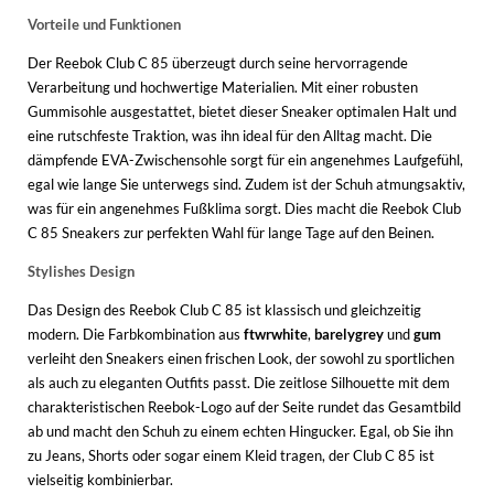
Vorteile und Funktionen
Der Reebok Club C 85 überzeugt durch seine hervorragende
Verarbeitung und hochwertige Materialien. Mit einer robusten
Gummisohle ausgestattet, bietet dieser Sneaker optimalen Halt und
eine rutschfeste Traktion, was ihn ideal für den Alltag macht. Die
dämpfende EVA-Zwischensohle sorgt für ein angenehmes Laufgefühl,
egal wie lange Sie unterwegs sind. Zudem ist der Schuh atmungsaktiv,
was für ein angenehmes Fußklima sorgt. Dies macht die Reebok Club
C 85 Sneakers zur perfekten Wahl für lange Tage auf den Beinen.
Stylishes Design
Das Design des Reebok Club C 85 ist klassisch und gleichzeitig
modern. Die Farbkombination aus
ftwrwhite
,
barelygrey
und
gum
verleiht den Sneakers einen frischen Look, der sowohl zu sportlichen
als auch zu eleganten Outfits passt. Die zeitlose Silhouette mit dem
charakteristischen Reebok-Logo auf der Seite rundet das Gesamtbild
ab und macht den Schuh zu einem echten Hingucker. Egal, ob Sie ihn
zu Jeans, Shorts oder sogar einem Kleid tragen, der Club C 85 ist
vielseitig kombinierbar.