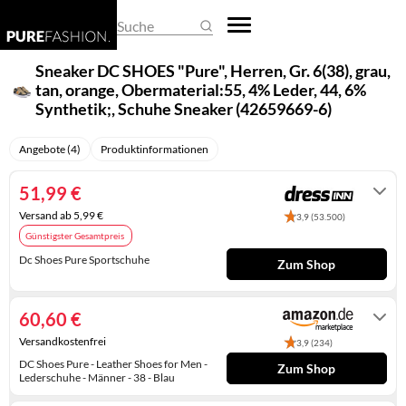
REGENSCHIRME
DAMEN-OVERALLS
HERREN-PULLOVER
EHERINGE
BASKETBALLSCHUHE
BUSINESS- & LAPTOPTASCHEN
ARMBANDUHREN
Suche
SCHALS & TÜCHER
DAMEN-PULLOVER
HERREN-SHIRTS
KETTEN
CLOGS
EINKAUFSTASCHEN
SMARTWATCHES
Sneaker DC SHOES "Pure", Herren, Gr. 6(38), grau,
tan, orange, Obermaterial:55, 4% Leder, 44, 6%
SCHLAFMASKEN
DAMEN-SHIRTS
HERREN-TRACHTENMODE
KINDERSCHMUCK
DAMEN-HALBSCHUHE
FEDERMÄPPCHEN
TASCHENUHREN
Synthetik;, Schuhe Sneaker (42659669-6)
SCHLÜSSELANHÄNGER
DAMEN-TRACHTENMODE
HERREN-UNTERWÄSCHE
KRAWATTENNADELN
DAMENSCHUHE
GELDBÖRSEN
UHRENARMBÄNDER
Angebote (4)
Produktinformationen
SONNENBRILLEN
DAMEN-UNTERWÄSCHE
HERRENANZÜGE
MANSCHETTENKNÖPFE
GUMMISTIEFEL
HANDTASCHEN
UHRENAUFBEWAHRUNG
51,99 €
DAMENHOSEN
HERRENHOSEN
OHRRINGE
HAUSSCHUHE
KOFFER
UHRENBEWEGER
Versand ab 5,99 €
3,9 (53.500)
Günstigster Gesamtpreis
DAMENJACKEN & DAMENMÄNTEL
HERRENJACKEN & HERRENMÄNTEL
PIERCINGS
HERREN-HALBSCHUHE
KULTURTASCHEN
Dc Shoes Pure Sportschuhe
Zum Shop
KLEIDER
RINGE
HERREN-SANDALEN
PACKSÄCKE
2-4 Werktage
RÖCKE
SCHMUCKAUFBEWAHRUNG
HERREN-STIEFEL
RUCKSÄCKE
60,60 €
Versandkostenfrei
3,9 (234)
UMSTANDSMODE
SCHMUCKKÄSTCHEN
HERRENSCHUHE
SCHULTASCHEN
DC Shoes Pure - Leather Shoes for Men -
Zum Shop
Lederschuhe - Männer - 38 - Blau
HOCHZEITSSCHUHE
SPORTTASCHEN
Auf Lager. Versand durch Amazon.