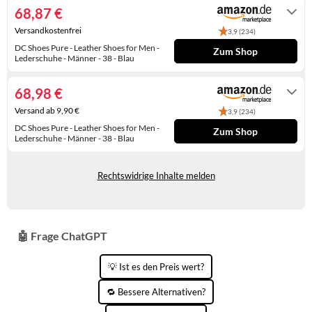
68,87 €
KINDERSCHUHE
STRANDTASCHEN
Versandkostenfrei
3,9 (234)
LAUFSCHUHE
TASCHEN-ZUBEHÖR
DC Shoes Pure - Leather Shoes for Men -
Zum Shop
Lederschuhe - Männer - 38 - Blau
OUTDOOR-SCHUHE
Gewöhnlich versandfertig in 3 bis 4
Tagen
68,98 €
PANTOLETTEN
Versand ab 9,90 €
3,9 (234)
PUMPS
DC Shoes Pure - Leather Shoes for Men -
Zum Shop
Lederschuhe - Männer - 38 - Blau
Gewöhnlich versandfertig in 2 bis 3
SANDALEN
Tagen
Rechtswidrige Inhalte melden
SCHUHZUBEHÖR
SNEAKERS
🤖 Frage ChatGPT
STIEFEL
STIEFELETTEN
💡 Ist es den Preis wert?
TREKKINGSANDALEN
🔁 Bessere Alternativen?