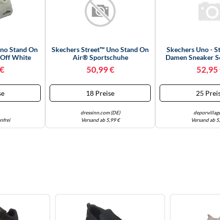
no Stand On
Skechers Street™ Uno Stand On
Skechers Uno - S
 Off White
Air® Sportschuhe
Damen Sneaker S
h, 41 EU
 €
50,99 €
52,95
se
18 Preise
25 Prei
dressinn.com (DE)
deporvillag
nfrei
Versand ab 5,99 €
Versand ab 5