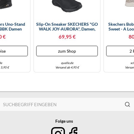
ers Uno-Stand
Slip-On Sneaker SKECHERS "GO
Skechers Bob
/BBK Damen
WALK JOY-AURORA", Damen,
Sweet - A Lo
röße 42
Gr. 40, Schwarz (schwarz, Uni),
Grau, G
0 €
69,95 €
80
Textil, Schuhe Slip-On Sneaker,
Freizeitschuh, Schlupfschuh,
Trainingsschuh In Veganer
ise
zum Shop
2 
Verarbeitung, Topseller (68
de
quelle.de
sc
 5,95 €
Versand ab 4,95 €
Versan
Folge uns