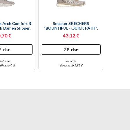
s Arch Comfort B
Sneaker SKECHERS
ok Damen Slipper,
"BOUNTIFUL - QUICK PATH",
röße 41 41
Damen, Gr. 38, Grau (taupe),
,70 €
43,12 €
Textil, Lederimitat, Sportlich,
Schuhe, Freizeitschuh,
Halbschuh, Schnürschuh Mit
Preise
2 Preise
Gepolsterter Innensohle
(92442043-38) Taupe
huhe.de
baur.de
dkostenfrei
Versand ab 5,95 €