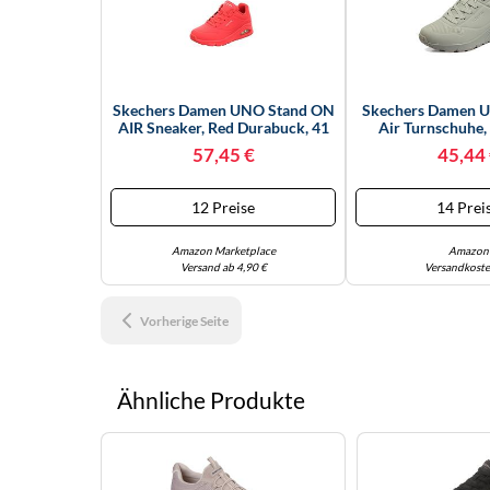
Skechers Damen UNO Stand ON
Skechers Damen U
AIR Sneaker, Red Durabuck, 41
Air Turnschuhe,
EU
Durabuck/ Mes
57,45 €
45,44
12 Preise
14 Prei
Amazon Marketplace
Amazon
Versand ab 4,90 €
Versandkoste
Vorherige Seite
Ähnliche Produkte