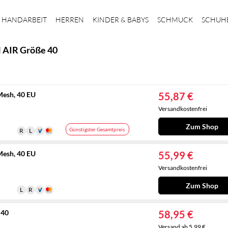
HANDARBEIT
HERREN
KINDER & BABYS
SCHMUCK
SCHUH
 AIR Größe 40
esh, 40 EU
55,87 €
Versandkostenfrei
Zum Shop
Günstigster Gesamtpreis
esh, 40 EU
55,99 €
Versandkostenfrei
Zum Shop
 40
58,95 €
Versand ab 5,99 €