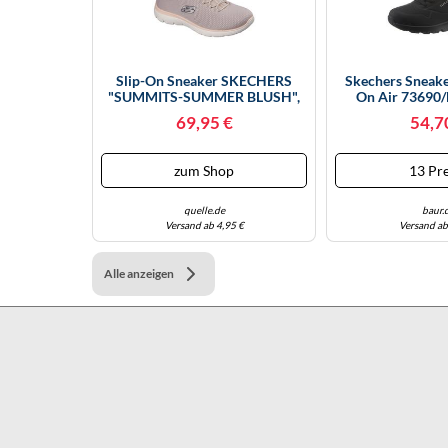
Slip-On Sneaker SKECHERS
Skechers Sneak
"SUMMITS-SUMMER BLUSH",
On Air 73690
Damen, Gr. 37, Taupe, Textil,
Schwarz G
69,95 €
54,7
Schuhe Slip-On Sneaker,
Arbeitsschuh, Freizeitschuh,
Slipper Mit Memory Foam,
zum Shop
13 Pre
Topseller (35303119-37)
quelle.de
baur.
Versand ab 4,95 €
Versand ab
Alle anzeigen