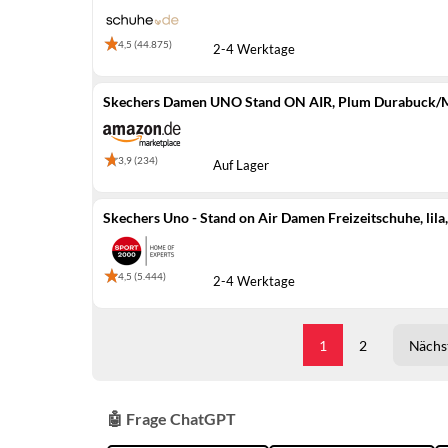
4,5 (44.875)
2-4 Werktage
Skechers Damen UNO Stand ON AIR, Plum Durabuck/M
3,9 (234)
Auf Lager
Skechers Uno - Stand on Air Damen Freizeitschuhe, lila
4,5 (5.444)
2-4 Werktage
1
2
Nächst
🤖 Frage ChatGPT