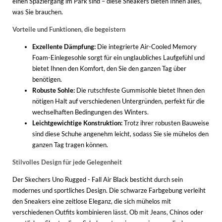
einen Spaziergang im Park sind – diese Sneakers bieten Ihnen alles,
was Sie brauchen.
Vorteile und Funktionen, die begeistern
Exzellente Dämpfung:
Die integrierte Air-Cooled Memory
Foam-Einlegesohle sorgt für ein unglaubliches Laufgefühl und
bietet Ihnen den Komfort, den Sie den ganzen Tag über
benötigen.
Robuste Sohle:
Die rutschfeste Gummisohle bietet Ihnen den
nötigen Halt auf verschiedenen Untergründen, perfekt für die
wechselhaften Bedingungen des Winters.
Leichtgewichtige Konstruktion:
Trotz ihrer robusten Bauweise
sind diese Schuhe angenehm leicht, sodass Sie sie mühelos den
ganzen Tag tragen können.
Stilvolles Design für jede Gelegenheit
Der Skechers Uno Rugged - Fall Air Black besticht durch sein
modernes und sportliches Design. Die schwarze Farbgebung verleiht
den Sneakers eine zeitlose Eleganz, die sich mühelos mit
verschiedenen Outfits kombinieren lässt. Ob mit Jeans, Chinos oder