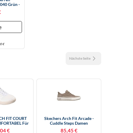
2040 Grün -
€
e
0 €
Nächste Seite
RCH FIT COURT
Skechers Arch Fit Arcade -
FORTABEL Für
Cuddle Steps Damen
ß, Größe 40 EU
Freizeitschuhe, Grau, Größe 37
04 €
85,45 €
37