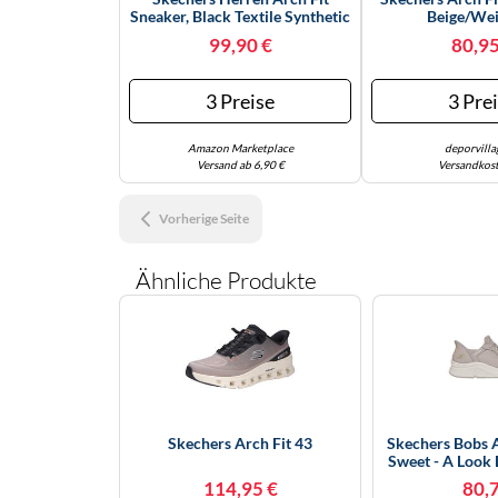
Sneaker, Black Textile Synthetic
Beige/wei
Trim, 40 EU
99,90 €
80,95
3 Preise
3 Pre
Amazon Marketplace
deporvilla
Versand ab 6,90 €
Versandkost
Vorherige Seite
Ähnliche Produkte
Skechers Arch Fit 43
Skechers Bobs 
Sweet - A Look 
Grau, Grö
114,95 €
80,