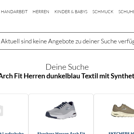
HANDARBEIT
HERREN
KINDER & BABYS
SCHMUCK
SCHUH
Aktuell sind keine Angebote zu deiner Suche verfü
Deine Suche
Arch Fit Herren dunkelblau Textil mit Synthe
t Laufschuhe
Skechers Herren Arch Fit
SKECHERS H