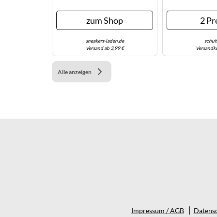
zum Shop
2 Pr
sneakers-laden.de
schuh
Versand ab 3,99 €
Versandko
Alle anzeigen
Impressum / AGB
Datensc