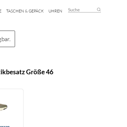
Suche
E
TASCHEN & GEPÄCK
UHREN
gbar.
tikbesatz Größe 46
erren