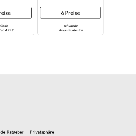
reise
6 Preise
lle.de
schuhe.de
 ab 4,95 €
Versandkostenfrei
de-Ratgeber
Privatsphäre