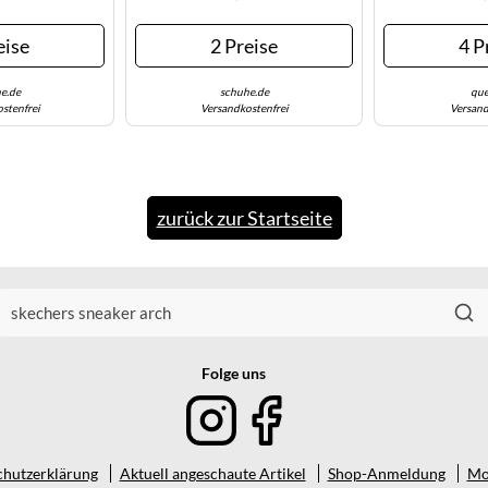
eise
2 Preise
4 P
e.de
schuhe.de
que
stenfrei
Versandkostenfrei
Versand
zurück zur Startseite
Folge uns
hutzerklärung
Aktuell angeschaute Artikel
Shop-Anmeldung
Mo