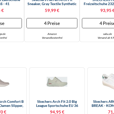
ß - 41
Sneaker, Gray Textile Synthetic
Freizeitschuhe 23
Navy Trim, 42 EU
Gr. - 45
 €
59,99 €
93,95 
ise
4 Preise
4 Preis
ge.de
Amazon
sabu.de
enfrei
Versandkostenfrei
Versand ab 4,9
Arch Comfort B
Skechers Arch Fit 2.0 Big
Skechers A
Damen Slipper,
League Sportschuhe EU 36
BREAK - KOM
ße 41 41
Natural / Multicolor
Herren, Wei
70 €
94,95 €
71,