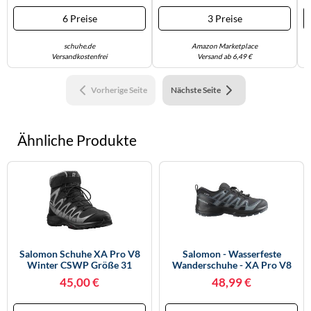
6 Preise
3 Preise
schuhe.de
Amazon Marketplace
Versandkostenfrei
Versand ab 6,49 €
Vorherige Seite
Nächste Seite
Ähnliche Produkte
Salomon Schuhe XA Pro V8
Salomon - Wasserfeste
Winter CSWP Größe 31
Wanderschuhe - XA Pro V8
WP J Black / Turbulence /
45,00 €
48,99 €
Quarry - Kindergröße 33 -
Schwarz Schwarz 33