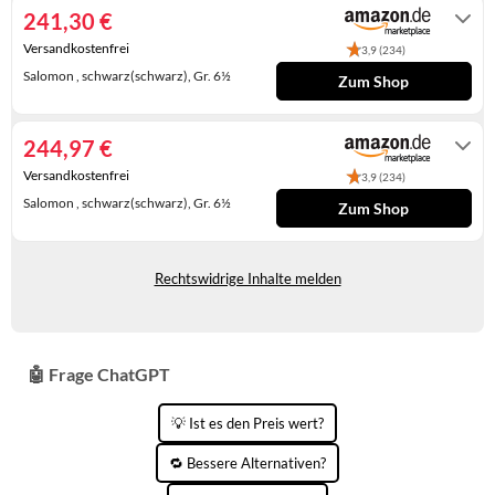
241,30 €
KINDERSCHUHE
STRANDTASCHEN
Versandkostenfrei
3,9 (234)
LAUFSCHUHE
TASCHEN-ZUBEHÖR
Salomon , schwarz(schwarz), Gr. 6½
Zum Shop
OUTDOOR-SCHUHE
Auf Lager
244,97 €
PANTOLETTEN
Versandkostenfrei
3,9 (234)
PUMPS
Salomon , schwarz(schwarz), Gr. 6½
Zum Shop
Gewöhnlich versandfertig in 3 bis 4
SANDALEN
Tagen
Rechtswidrige Inhalte melden
SCHUHZUBEHÖR
SNEAKERS
🤖 Frage ChatGPT
STIEFEL
STIEFELETTEN
💡 Ist es den Preis wert?
TREKKINGSANDALEN
🔁 Bessere Alternativen?