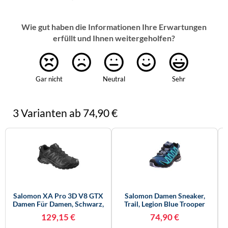
Wie gut haben die Informationen Ihre Erwartungen
erfüllt und Ihnen weitergeholfen?
Gar nicht
Neutral
Sehr
3 Varianten ab 74,90 €
Salomon XA Pro 3D V8 GTX
Salomon Damen Sneaker,
Damen Für Damen, Schwarz,
Trail, Legion Blue Trooper
Größe 38 EU / 5 UK
Mint Leaf, 36 EU
129,15 €
74,90 €
L