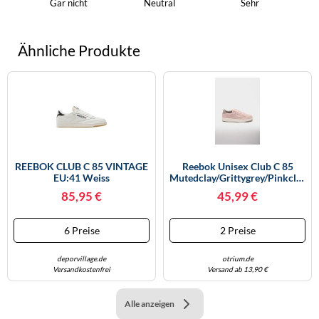
Gar nicht
Neutral
Sehr
Ähnliche Produkte
REEBOK CLUB C 85 VINTAGE
Reebok Unisex Club C 85
EU:41 Weiss
Mutedclay/grittygrey/pinkclay
Größe: 42.5 | Trainers Outlet |
85,95 €
45,99 €
Unisex | Grau
6 Preise
2 Preise
deporvillage.de
otrium.de
Versandkostenfrei
Versand ab 13,90 €
Alle anzeigen