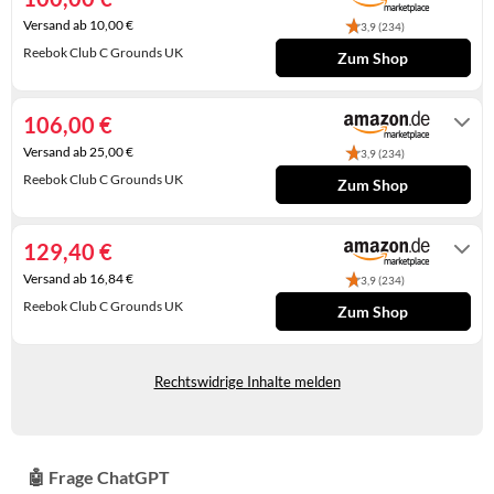
KINDERSCHUHE
STRANDTASCHEN
Versand ab 10,00 €
3,9 (234)
Reebok Club C Grounds UK
Zum Shop
LAUFSCHUHE
TASCHEN-ZUBEHÖR
Auf Lager
OUTDOOR-SCHUHE
106,00 €
PANTOLETTEN
Versand ab 25,00 €
3,9 (234)
Reebok Club C Grounds UK
Zum Shop
PUMPS
Gewöhnlich versandfertig in 4 bis 5
Tagen
SANDALEN
129,40 €
Versand ab 16,84 €
3,9 (234)
SCHUHZUBEHÖR
Reebok Club C Grounds UK
Zum Shop
SNEAKERS
Gewöhnlich versandfertig in 4 bis 5
Tagen
STIEFEL
Rechtswidrige Inhalte melden
STIEFELETTEN
TREKKINGSANDALEN
🤖 Frage ChatGPT