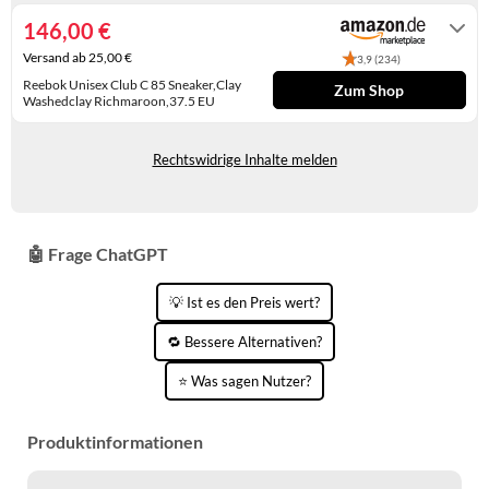
KINDERSCHUHE
STRANDTASCHEN
146,00 €
Versand ab 25,00 €
3,9 (234)
LAUFSCHUHE
TASCHEN-ZUBEHÖR
Reebok Unisex Club C 85 Sneaker,Clay
Zum Shop
Washedclay Richmaroon,37.5 EU
OUTDOOR-SCHUHE
Gewöhnlich versandfertig in 4 bis 5
Tagen
PANTOLETTEN
Rechtswidrige Inhalte melden
PUMPS
SANDALEN
🤖 Frage ChatGPT
SCHUHZUBEHÖR
💡 Ist es den Preis wert?
SNEAKERS
🔁 Bessere Alternativen?
STIEFEL
⭐ Was sagen Nutzer?
STIEFELETTEN
Produktinformationen
TREKKINGSANDALEN