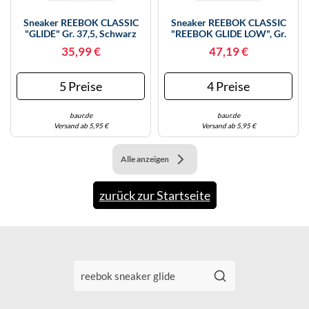
KINDERSCHUHE
STRANDTASCHEN
Sneaker REEBOK CLASSIC
Sneaker REEBOK CLASSIC
"GLIDE" Gr. 37,5, Schwarz
"REEBOK GLIDE LOW", Gr.
LAUFSCHUHE
TASCHEN-ZUBEHÖR
(schwarz, Gum) Schuhe
41, Chalk, Vintage Chalk,
35,99 €
47,19 €
(84490969-37,5) Schwarz,
Washed Schwarz, Leder,
Gum
Synthetik, Textil, Schuhe
OUTDOOR-SCHUHE
(84788863-41) Chalk, Vintage
5 Preise
4 Preise
Chalk, Washed Schwarz
PANTOLETTEN
baur.de
baur.de
PUMPS
Versand ab 5,95 €
Versand ab 5,95 €
SANDALEN
Alle anzeigen
SCHUHZUBEHÖR
zurück zur Startseite
SNEAKERS
STIEFEL
STIEFELETTEN
TREKKINGSANDALEN