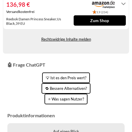
136,98 €
KINDERSCHUHE
STRANDTASCHEN
Versandkostenfrei
3,9 (234)
LAUFSCHUHE
TASCHEN-ZUBEHÖR
Reebok Damen Princess Sneaker,Us
Zum Shop
Black,39 EU
OUTDOOR-SCHUHE
Gewöhnlich versandfertig in 4 bis 5
Tagen
Rechtswidrige Inhalte melden
PANTOLETTEN
PUMPS
SANDALEN
🤖 Frage ChatGPT
SCHUHZUBEHÖR
💡 Ist es den Preis wert?
SNEAKERS
🔁 Bessere Alternativen?
⭐ Was sagen Nutzer?
STIEFEL
STIEFELETTEN
Produktinformationen
TREKKINGSANDALEN
Auf einen Blick