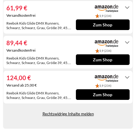
KINDERSCHUHE
STRANDTASCHEN
61,99 €
Versandkostenfrei
3,9 (234)
LAUFSCHUHE
TASCHEN-ZUBEHÖR
Reebok Kids Glide DMX Runners,
Zum Shop
Schwarz, Schwarz, Grau, Größe 39, 45.5
OUTDOOR-SCHUHE
EU
Auf Lager
PANTOLETTEN
89,44 €
Versandkostenfrei
3,9 (234)
PUMPS
Reebok Kids Glide DMX Runners,
Zum Shop
Schwarz, Schwarz, Grau, Größe 39, 45.5
SANDALEN
EU
Auf Lager
124,00 €
SCHUHZUBEHÖR
Versand ab 25,00 €
3,9 (234)
SNEAKERS
Reebok Kids Glide DMX Runners,
Zum Shop
Schwarz, Schwarz, Grau, Größe 39, 45.5
EU
STIEFEL
Gewöhnlich versandfertig in 4 bis 5
Tagen
Rechtswidrige Inhalte melden
STIEFELETTEN
TREKKINGSANDALEN