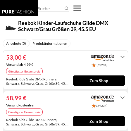
REGENSCHIRME
DAMEN-OVERALLS
HERREN-PULLOVER
EHERINGE
BASKETBALLSCHUHE
BUSINESS- & LAPTOPTASCHEN
ARMBANDUHREN
Suche
SCHALS & TÜCHER
DAMEN-PULLOVER
HERREN-SHIRTS
KETTEN
CLOGS
EINKAUFSTASCHEN
SMARTWATCHES
Reebok Kinder-Laufschuhe Glide DMX
Schwarz/Grau Größen 39, 45.5 EU
SCHLAFMASKEN
DAMEN-SHIRTS
HERREN-TRACHTENMODE
KINDERSCHMUCK
DAMEN-HALBSCHUHE
FEDERMÄPPCHEN
TASCHENUHREN
SCHLÜSSELANHÄNGER
DAMEN-TRACHTENMODE
HERREN-UNTERWÄSCHE
KRAWATTENNADELN
DAMENSCHUHE
GELDBÖRSEN
UHRENARMBÄNDER
Angebote (5)
Produktinformationen
SONNENBRILLEN
DAMEN-UNTERWÄSCHE
HERRENANZÜGE
MANSCHETTENKNÖPFE
GUMMISTIEFEL
HANDTASCHEN
UHRENAUFBEWAHRUNG
53,00 €
Versand ab 4,99 €
3,9 (234)
DAMENHOSEN
HERRENHOSEN
OHRRINGE
HAUSSCHUHE
KOFFER
UHRENBEWEGER
Günstigster Gesamtpreis
DAMENJACKEN & DAMENMÄNTEL
HERRENJACKEN & HERRENMÄNTEL
PIERCINGS
HERREN-HALBSCHUHE
KULTURTASCHEN
Reebok Kids Glide DMX Runners,
Zum Shop
Schwarz, Schwarz, Grau, Größe 39, 45.5
EU
Auf Lager
KLEIDER
RINGE
HERREN-SANDALEN
PACKSÄCKE
58,99 €
RÖCKE
SCHMUCKAUFBEWAHRUNG
HERREN-STIEFEL
RUCKSÄCKE
Versandkostenfrei
3,9 (234)
Günstigster Gesamtpreis
UMSTANDSMODE
SCHMUCKKÄSTCHEN
HERRENSCHUHE
SCHULTASCHEN
Reebok Kids Glide DMX Runners,
Zum Shop
Schwarz, Schwarz, Grau, Größe 39, 45.5
HOCHZEITSSCHUHE
SPORTTASCHEN
EU
Auf Lager