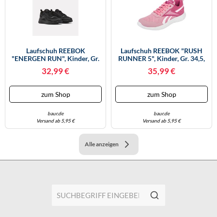
Laufschuh REEBOK
Laufschuh REEBOK "RUSH
"ENERGEN RUN", Kinder, Gr.
RUNNER 5", Kinder, Gr. 34,5,
34,5, Schwarz (schwarz,
Pink (dustyrose, Studiopink,
32,99 €
35,99 €
Schwarz, Grau 6), Synthetik,
Ftwrweiß), Synthetik, Textil,
Textil, Schuhe Laufschuh, Für
Schuhe Laufschuh, Für Kinder
Kinder (92784331-34,5)
& Jugendliche (48804634-
zum Shop
zum Shop
Schwarz, Schwarz, Grau 6
34,5) Dustyrose, Studiopink,
Ftwrwei
baur.de
baur.de
Versand ab 5,95 €
Versand ab 5,95 €
Alle anzeigen