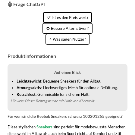
WINTERSCHUHE
🤖 Frage ChatGPT
💡 Ist es den Preis wert?
🔁 Bessere Alternativen?
⭐ Was sagen Nutzer?
Produktinformationen
Auf einen Blick
Leichtgewicht:
Bequeme Sneakers für den Alltag.
Atmungsaktiv:
Hochwertiges Mesh für optimale Belüftung.
Rutschfest:
Gummisohle für sicheren Halt.
Hinweis: Dieser Beitrag wurde mit Hilfe von KI erstellt
Für wen sind die Reebok Sneakers schwarz 100201255 geeignet?
Diese stylischen
Sneakers
sind perfekt für modebewusste Menschen,
die sowohl im Alltag als auch beim Sport nicht auf Komfort und Stil