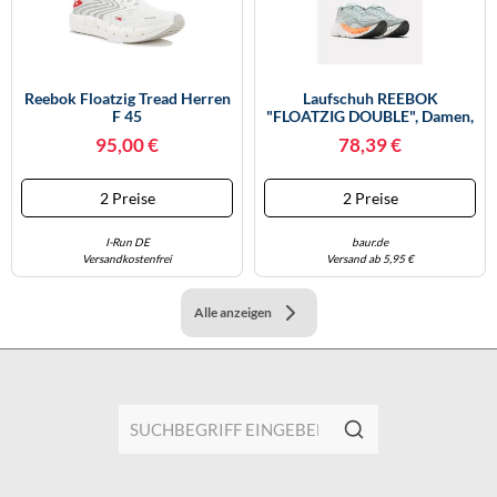
Reebok Floatzig Tread Herren
Laufschuh REEBOK
F 45
"FLOATZIG DOUBLE", Damen,
Gr. 44,5, Light Fog, Light Fog,
95,00 €
78,39 €
Tranquil Teal, Synthetik, Textil,
Schuhe Laufschuh (70451943-
44,5) Light Fog, Light Fog,
2 Preise
2 Preise
Tranquil Teal
I-Run DE
baur.de
Versandkostenfrei
Versand ab 5,95 €
Alle anzeigen