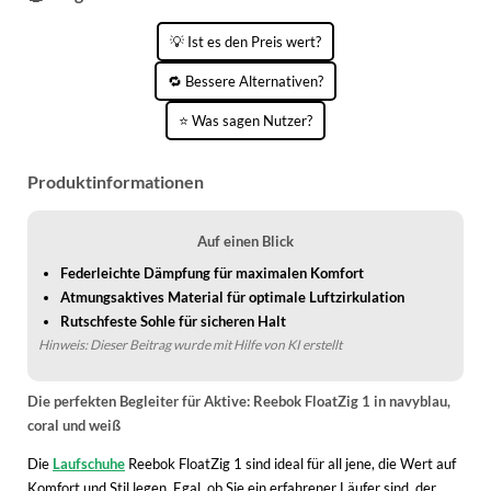
KINDERSCHUHE
STRANDTASCHEN
💡 Ist es den Preis wert?
LAUFSCHUHE
TASCHEN-ZUBEHÖR
🔁 Bessere Alternativen?
OUTDOOR-SCHUHE
⭐ Was sagen Nutzer?
PANTOLETTEN
Produktinformationen
PUMPS
SANDALEN
Auf einen Blick
Federleichte Dämpfung für maximalen Komfort
SCHUHZUBEHÖR
Atmungsaktives Material für optimale Luftzirkulation
Rutschfeste Sohle für sicheren Halt
SNEAKERS
Hinweis: Dieser Beitrag wurde mit Hilfe von KI erstellt
STIEFEL
Die perfekten Begleiter für Aktive: Reebok FloatZig 1 in navyblau,
STIEFELETTEN
coral und weiß
TREKKINGSANDALEN
Die
Laufschuhe
Reebok FloatZig 1 sind ideal für all jene, die Wert auf
Komfort und Stil legen. Egal, ob Sie ein erfahrener Läufer sind, der