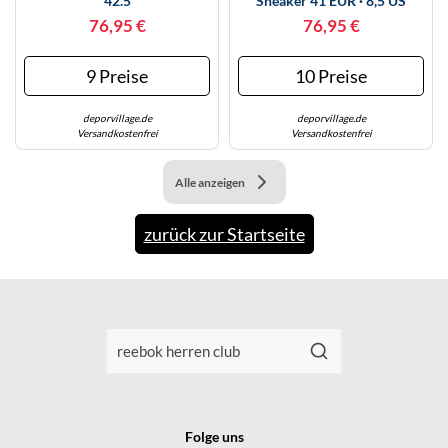
42.5
Sneaker 41 EUR · 8,5 US
WINTERSCHUHE
(Artikelnummer: (239573))
76,95 €
76,95 €
9 Preise
10 Preise
deporvillage.de
deporvillage.de
Versandkostenfrei
Versandkostenfrei
Alle anzeigen
zurück zur Startseite
Folge uns