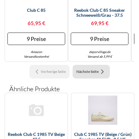
KINDERSCHUHE
STRANDTASCHEN
Club C 85
Reebok Club C 85 Sneaker
R
Schneeweiß/grau - 37.5
LAUFSCHUHE
TASCHEN-ZUBEHÖR
65,95 €
69,95 €
OUTDOOR-SCHUHE
9 Preise
9 Preise
PANTOLETTEN
Amazon
deporvillage.de
PUMPS
Versandkostenfrei
Versand ab 5,99 €
SANDALEN
Vorherige Seite
Nächste Seite
SCHUHZUBEHÖR
Ähnliche Produkte
SNEAKERS
STIEFEL
STIEFELETTEN
TREKKINGSANDALEN
Reebok Club C 1985 TV Beige
Club C 1985 TV (beige / Grün)