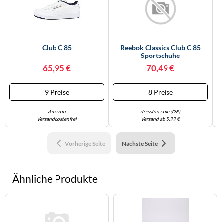
Club C 85
Reebok Classics Club C 85
R
Sportschuhe
P
65,95 €
70,49 €
9 Preise
8 Preise
Amazon
dressinn.com (DE)
Versandkostenfrei
Versand ab 5,99 €
Vorherige Seite
Nächste Seite
Ähnliche Produkte