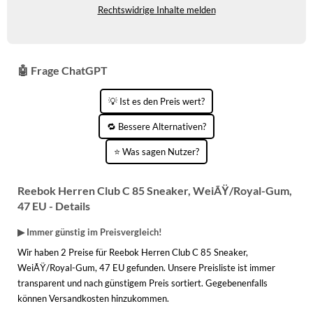
Rechtswidrige Inhalte melden
KINDERSCHUHE
STRANDTASCHEN
LAUFSCHUHE
TASCHEN-ZUBEHÖR
OUTDOOR-SCHUHE
🤖 Frage ChatGPT
PANTOLETTEN
💡 Ist es den Preis wert?
PUMPS
🔁 Bessere Alternativen?
⭐ Was sagen Nutzer?
SANDALEN
SCHUHZUBEHÖR
Reebok Herren Club C 85 Sneaker, WeiÃŸ/Royal-Gum,
47 EU - Details
SNEAKERS
▶ Immer günstig im Preisvergleich!
STIEFEL
Wir haben 2 Preise für Reebok Herren Club C 85 Sneaker,
STIEFELETTEN
WeiÃŸ/Royal-Gum, 47 EU gefunden. Unsere Preisliste ist immer
transparent und nach günstigem Preis sortiert. Gegebenenfalls
TREKKINGSANDALEN
können Versandkosten hinzukommen.