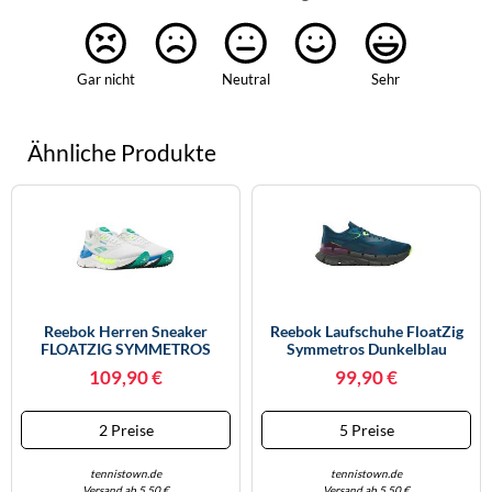
Gar nicht
Neutral
Sehr
Ähnliche Produkte
Reebok Herren Sneaker
Reebok Laufschuhe FloatZig
FLOATZIG SYMMETROS
Symmetros Dunkelblau
Weiß/UNLEASHEDGREEN/KINEBLUE
Herren Größe Euro 43 (US 10)
109,90 €
99,90 €
Größe 42,5 EU
2 Preise
5 Preise
tennistown.de
tennistown.de
Versand ab 5,50 €
Versand ab 5,50 €