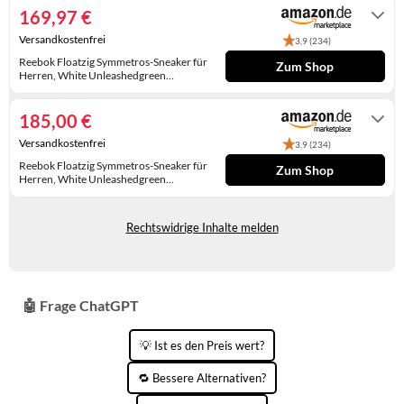
169,97 €
KINDERSCHUHE
STRANDTASCHEN
Versandkostenfrei
3,9 (234)
LAUFSCHUHE
TASCHEN-ZUBEHÖR
Reebok Floatzig Symmetros-Sneaker für
Zum Shop
Herren, White Unleashedgreen
OUTDOOR-SCHUHE
Kineblue, 43 EU
Gewöhnlich versandfertig in 4 bis 5
Tagen
185,00 €
PANTOLETTEN
Versandkostenfrei
3,9 (234)
PUMPS
Reebok Floatzig Symmetros-Sneaker für
Zum Shop
Herren, White Unleashedgreen
Kineblue, 43 EU
Gewöhnlich versandfertig in 4 bis 5
SANDALEN
Tagen
Rechtswidrige Inhalte melden
SCHUHZUBEHÖR
SNEAKERS
🤖 Frage ChatGPT
STIEFEL
STIEFELETTEN
💡 Ist es den Preis wert?
TREKKINGSANDALEN
🔁 Bessere Alternativen?