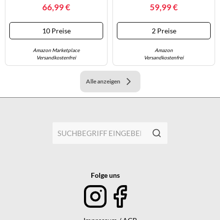
Black Pure Grey 5, 37.5 EU
Gr. 41, Softgrau, Chalk, Gum,
66,99 €
59,99 €
Leder, Schuhe Sneaker
(36051555-41) Softgrau,
Chalk, Gum
10 Preise
2 Preise
Amazon Marketplace
Amazon
Versandkostenfrei
Versandkostenfrei
Alle anzeigen
Folge uns