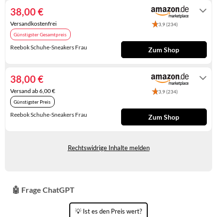
KINDERSCHUHE
STRANDTASCHEN
38,00 €
Versandkostenfrei
3,9 (234)
LAUFSCHUHE
TASCHEN-ZUBEHÖR
Günstigster Gesamtpreis
OUTDOOR-SCHUHE
Reebok Schuhe-Sneakers Frau
Zum Shop
Auf Lager
PANTOLETTEN
38,00 €
PUMPS
Versand ab 6,00 €
3,9 (234)
Günstigster Preis
SANDALEN
Reebok Schuhe-Sneakers Frau
Zum Shop
SCHUHZUBEHÖR
Auf Lager
SNEAKERS
Rechtswidrige Inhalte melden
STIEFEL
STIEFELETTEN
🤖 Frage ChatGPT
TREKKINGSANDALEN
💡 Ist es den Preis wert?