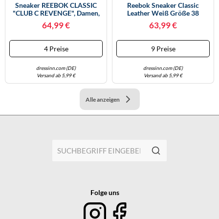
Sneaker REEBOK CLASSIC
Reebok Sneaker Classic
"CLUB C REVENGE", Damen,
Leather Weiß Größe 38
Gr. 38,5, Ftwrweiß, Chalk,
64,99 €
63,99 €
Purepink, Leder, Textil, Schuhe
Sneaker (65229841-38,5)
Ftwrweiß, Chalk, Purepink
4 Preise
9 Preise
dressinn.com (DE)
dressinn.com (DE)
Versand ab 5,99 €
Versand ab 5,99 €
Alle anzeigen
Folge uns