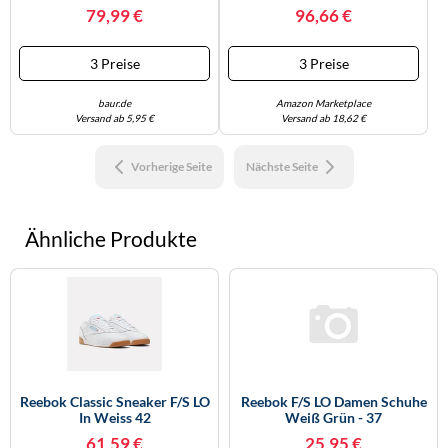
37,5, Weiß (int, Weiß, Silber),
Damen, Footwear
79,99 €
96,66 €
Leder, Schuhe Sneaker
White/Blue/Gum, 8.5
(631283-37,5) Int, Weiß,
Silber
3 Preise
3 Preise
baur.de
Amazon Marketplace
Versand ab 5,95 €
Versand ab 18,62 €
Vorherige Seite
Nächste Seite
Ähnliche Produkte
Reebok Classic Sneaker F/S LO
Reebok F/S LO Damen Schuhe
In Weiss 42
Weiß Grün - 37
61,59 €
25,95 €