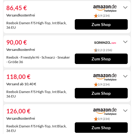
(681608-36) int, schwarz
KINDERSCHUHE
STRANDTASCHEN
86,45 €
Versandkostenfrei
3,9 (234)
LAUFSCHUHE
TASCHEN-ZUBEHÖR
Reebok Damen F/S High-Top, Int Black,
Zum Shop
36 EU
OUTDOOR-SCHUHE
Auf Lager
PANTOLETTEN
90,00 €
Versandkostenfrei
2,2 (2.236)
PUMPS
Reebok - Freestyle Hi - Schwarz - Sneaker
Zum Shop
- Größe 36
SANDALEN
48-72h
118,00 €
SCHUHZUBEHÖR
Versand ab 10,40 €
3,9 (234)
SNEAKERS
Reebok Damen F/S High-Top, Int Black,
Zum Shop
36 EU
STIEFEL
Gewöhnlich versandfertig in 4 bis 5
Tagen
126,00 €
STIEFELETTEN
Versandkostenfrei
3,9 (234)
TREKKINGSANDALEN
Reebok Damen F/S High-Top, Int Black,
Zum Shop
36 EU