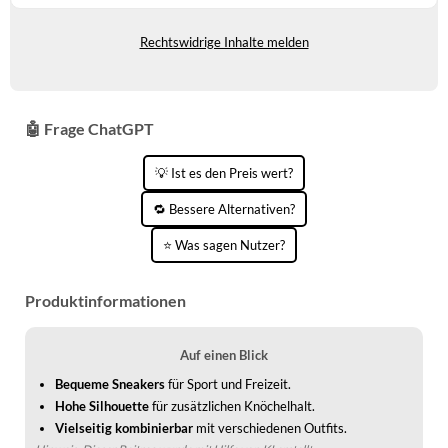
Gewöhnlich versandfertig in 4 bis 5
WINTERSCHUHE
Tagen
Rechtswidrige Inhalte melden
🤖 Frage ChatGPT
💡 Ist es den Preis wert?
🔁 Bessere Alternativen?
⭐ Was sagen Nutzer?
Produktinformationen
Auf einen Blick
Bequeme Sneakers
für Sport und Freizeit.
Hohe Silhouette
für zusätzlichen Knöchelhalt.
Vielseitig kombinierbar
mit verschiedenen Outfits.