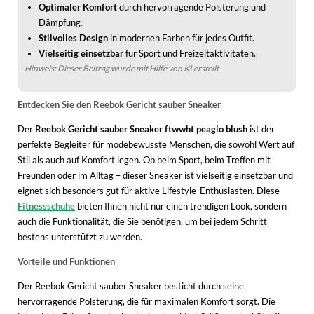
WINTERSCHUHE
Optimaler Komfort
durch hervorragende Polsterung und
Dämpfung.
Stilvolles Design
in modernen Farben für jedes Outfit.
Vielseitig einsetzbar
für Sport und Freizeitaktivitäten.
Hinweis: Dieser Beitrag wurde mit Hilfe von KI erstellt
Entdecken Sie den Reebok Gericht sauber Sneaker
Der
Reebok Gericht sauber Sneaker ftwwht peaglo blush
ist der
perfekte Begleiter für modebewusste Menschen, die sowohl Wert auf
Stil als auch auf Komfort legen. Ob beim Sport, beim Treffen mit
Freunden oder im Alltag – dieser Sneaker ist vielseitig einsetzbar und
eignet sich besonders gut für aktive Lifestyle-Enthusiasten. Diese
Fitnessschuhe
bieten Ihnen nicht nur einen trendigen Look, sondern
auch die Funktionalität, die Sie benötigen, um bei jedem Schritt
bestens unterstützt zu werden.
Vorteile und Funktionen
Der Reebok Gericht sauber Sneaker besticht durch seine
hervorragende Polsterung, die für maximalen Komfort sorgt. Die