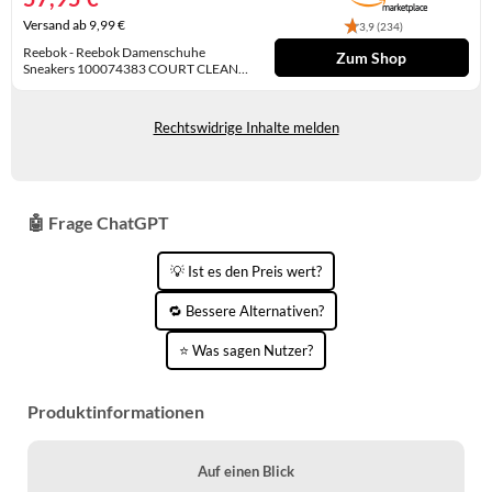
KINDERSCHUHE
STRANDTASCHEN
Versand ab 9,99 €
3,9 (234)
Reebok - Reebok Damenschuhe
Zum Shop
LAUFSCHUHE
TASCHEN-ZUBEHÖR
Sneakers 100074383 COURT CLEAN
Weiß - 100074383 - 39
Auf Lager
OUTDOOR-SCHUHE
Rechtswidrige Inhalte melden
PANTOLETTEN
PUMPS
🤖 Frage ChatGPT
SANDALEN
💡 Ist es den Preis wert?
SCHUHZUBEHÖR
🔁 Bessere Alternativen?
SNEAKERS
⭐ Was sagen Nutzer?
STIEFEL
Produktinformationen
STIEFELETTEN
TREKKINGSANDALEN
Auf einen Blick