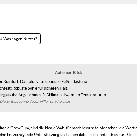
⭐ Was sagen Nutzer?
Auf einen Blick
r Komfort:
Dämpfung für optimale Fußentlastung.
chfest:
Robuste Sohle für sicheren Halt.
ngsaktiv:
Angenehmes Fußklima bei warmen Temperaturen.
Dieser Beitrag wurde mit Hilfe von KI erstellt
mple Grey/Gum, sind die ideale Wahl für modebewusste Menschen, die Wert auf 
eine hervorragende Unterstützung und sehen dabei noch fantastisch aus. Sie si