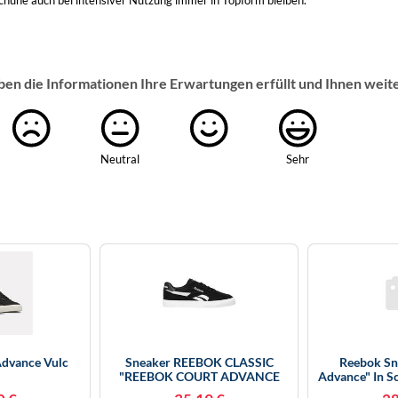
Schuhe auch bei intensiver Nutzung immer in Topform bleiben.
ben die Informationen Ihre Erwartungen erfüllt und Ihnen weit
Neutral
Sehr
Advance Vulc
Sneaker REEBOK CLASSIC
Reebok Sn
"REEBOK COURT ADVANCE
Advance" In S
VULC", Herren, Gr. 41, Schwarz-
| Kind