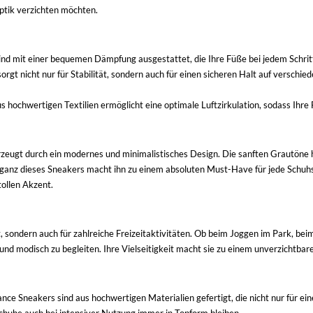
Optik verzichten möchten.
d mit einer bequemen Dämpfung ausgestattet, die Ihre Füße bei jedem Schritt en
gt nicht nur für Stabilität, sondern auch für einen sicheren Halt auf verschied
 hochwertigen Textilien ermöglicht eine optimale Luftzirkulation, sodass Ih
eugt durch ein modernes und minimalistisches Design. Die sanften Grautöne 
Eleganz dieses Sneakers macht ihn zu einem absoluten Must-Have für jede Schuh
tollen Akzent.
et, sondern auch für zahlreiche Freizeitaktivitäten. Ob beim Joggen im Park, 
nd modisch zu begleiten. Ihre Vielseitigkeit macht sie zu einem unverzichtbar
nce Sneakers sind aus hochwertigen Materialien gefertigt, die nicht nur für e