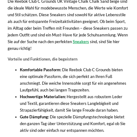
Die Reebok Club C Grounds UK Vintage Chalk Chalk Sand beige sind
WINTERSCHUHE
die ideale Wahl für modebewusste Menschen, die Werte wie Komfort
und Stil schätzen. Diese Sneakers sind sowohl für aktive Lebensstile
als auch für entspannte Freizeitaktivitäten geeignet. Ob beim Sport,
im Alltag oder beim Treffen mit Freunden – diese Sneakers passen zu
jedem Outfit und sind ein Must-Have für jede Schuhsammlung. Wenn
Sie auf der Suche nach den perfekten
Sneakers
sind, sind Sie hier
genau richtig!
Vorteile und Funktionen, die begeistern
Komfortable Passform:
Die Reebok Club C Grounds bieten
eine optimale Passform, die sich perfekt an Ihren Fuß
anschmiegt. Die weiche Innensohle sorgt für ein angenehmes
Laufgefühl, auch bei langen Tragezeiten.
Hochwertige Materialien:
Hergestellt aus robustem Leder
und Textil, garantieren diese Sneakers Langlebigkeit und
Strapazierfähigkeit, damit Sie lange Freude daran haben.
Gute Dämpfung:
Die spezielle Dämpfungstechnologie bietet
den ganzen Tag über Unterstützung und Komfort, egal ob Sie
aktiv sind oder einfach nur entspannen möchten.