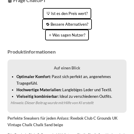
🤖 Frage ChatGPT
KINDERSCHUHE
STRANDTASCHEN
💡 Ist es den Preis wert?
LAUFSCHUHE
TASCHEN-ZUBEHÖR
🔁 Bessere Alternativen?
OUTDOOR-SCHUHE
⭐ Was sagen Nutzer?
PANTOLETTEN
Produktinformationen
PUMPS
SANDALEN
Auf einen Blick
Optimaler Komfort:
Passt sich perfekt an, angenehmes
SCHUHZUBEHÖR
Tragegefühl.
SNEAKERS
Hochwertige Materialien:
Langlebiges Leder und Textil.
Vielseitig kombinierbar:
Ideal zu verschiedenen Outfits.
STIEFEL
Hinweis: Dieser Beitrag wurde mit Hilfe von KI erstellt
STIEFELETTEN
Perfekte Sneakers für jeden Anlass: Reebok Club C Grounds UK
TREKKINGSANDALEN
Vintage Chalk Chalk Sand beige