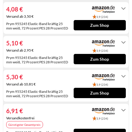
KINDERSCHUHE
STRANDTASCHEN
4,08 €
Versand ab 3,50 €
LAUFSCHUHE
TASCHEN-ZUBEHÖR
3,9 (234)
Prym 955245 Elastic-Band kräftig 25
Zum Shop
mm weiß, 72 Prozent PES 28 Prozent ED
OUTDOOR-SCHUHE
Auf Lager
PANTOLETTEN
5,10 €
Versand ab 2,95 €
3,9 (234)
PUMPS
Prym 955245 Elastic-Band kräftig 25
Zum Shop
mm weiß, 72 Prozent PES 28 Prozent ED
SANDALEN
Auf Lager
5,30 €
SCHUHZUBEHÖR
Versand ab 10,81 €
3,9 (234)
SNEAKERS
Prym 955245 Elastic-Band kräftig 25
Zum Shop
mm weiß, 72 Prozent PES 28 Prozent ED
STIEFEL
Auf Lager
6,91 €
STIEFELETTEN
Versandkostenfrei
3,9 (234)
TREKKINGSANDALEN
Günstigster Gesamtpreis