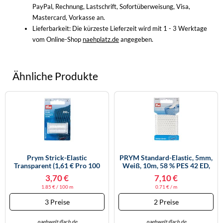
PayPal, Rechnung, Lastschrift, Sofortüberweisung, Visa,
Mastercard, Vorkasse an.
Lieferbarkeit:
Die kürzeste Lieferzeit wird mit 1 - 3 Werktage
vom Online-Shop
naehplatz.de
angegeben.
Ähnliche Produkte
Prym Strick-Elastic
PRYM Standard-Elastic, 5mm,
Transparent (1,61 € Pro 100
Weiß, 10m, 58 % PES 42 ED,
M)
Bänder & Borten, Elastische
3,70 €
7,10 €
Bänder
1.85 € / 100 m
0.71 € / m
3 Preise
2 Preise
naehwelt-flach.de
naehwelt-flach.de