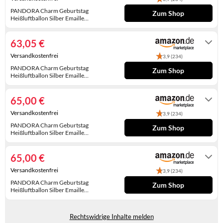
WINTERSCHUHE
PANDORA Charm Geburtstag
Zum Shop
Heißluftballon Silber Emaille
791501C01
Auf Lager. Express-Versand mit Amazon
Prime möglich.
63,05 €
Versandkostenfrei
3,9 (234)
PANDORA Charm Geburtstag
Zum Shop
Heißluftballon Silber Emaille
791501C01
Auf Lager. Express-Versand mit Amazon
Prime möglich.
65,00 €
Versandkostenfrei
3,9 (234)
PANDORA Charm Geburtstag
Zum Shop
Heißluftballon Silber Emaille
791501C01
Auf Lager
65,00 €
Versandkostenfrei
3,9 (234)
PANDORA Charm Geburtstag
Zum Shop
Heißluftballon Silber Emaille
791501C01
Gewöhnlich versandfertig in 4 bis 5
Wochen
Rechtswidrige Inhalte melden