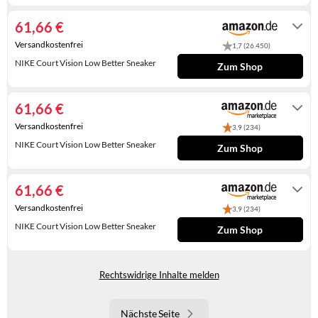
Gewöhnlich versandfertig in 3 bis 4
WINTERSCHUHE
Tagen
61,66 €
Versandkostenfrei
1,7 (26.450)
NIKE Court Vision Low Better Sneaker
Zum Shop
Auf Lager. Express-Versand mit Amazon
Prime möglich.
61,66 €
Versandkostenfrei
3,9 (234)
NIKE Court Vision Low Better Sneaker
Zum Shop
Auf Lager
61,66 €
Versandkostenfrei
3,9 (234)
NIKE Court Vision Low Better Sneaker
Zum Shop
Auf Lager
Rechtswidrige Inhalte melden
Nächste Seite