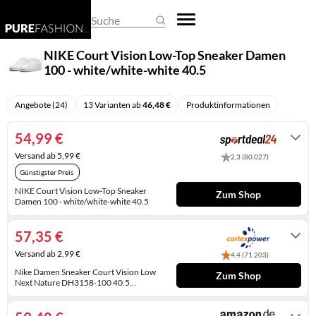
REGENSCHIRME
DAMEN-OVERALLS
HERREN-PULLOVER
EHERINGE
BASKETBALLSCHUHE
BUSINESS- & LAPTOPTASCHEN
ARMBANDUHREN
Suche
SCHALS & TÜCHER
DAMEN-PULLOVER
HERREN-SHIRTS
KETTEN
CLOGS
EINKAUFSTASCHEN
SMARTWATCHES
NIKE Court Vision Low-Top Sneaker Damen
100 - white/white-white 40.5
SCHLAFMASKEN
DAMEN-SHIRTS
HERREN-TRACHTENMODE
KINDERSCHMUCK
DAMEN-HALBSCHUHE
FEDERMÄPPCHEN
TASCHENUHREN
SCHLÜSSELANHÄNGER
DAMEN-TRACHTENMODE
HERREN-UNTERWÄSCHE
KRAWATTENNADELN
DAMENSCHUHE
GELDBÖRSEN
UHRENARMBÄNDER
Angebote (24)
13 Varianten ab
46,48 €
Produktinformationen
SONNENBRILLEN
DAMEN-UNTERWÄSCHE
HERRENANZÜGE
MANSCHETTENKNÖPFE
GUMMISTIEFEL
HANDTASCHEN
UHRENAUFBEWAHRUNG
54,99 €
Versand ab 5,99 €
2,3 (80.027)
DAMENHOSEN
HERRENHOSEN
OHRRINGE
HAUSSCHUHE
KOFFER
UHRENBEWEGER
Günstigster Preis
DAMENJACKEN & DAMENMÄNTEL
HERRENJACKEN & HERRENMÄNTEL
PIERCINGS
HERREN-HALBSCHUHE
KULTURTASCHEN
NIKE Court Vision Low-Top Sneaker
Zum Shop
Damen 100 - white/white-white 40.5
1 - 3 Werktage
KLEIDER
RINGE
HERREN-SANDALEN
PACKSÄCKE
57,35 €
RÖCKE
SCHMUCKAUFBEWAHRUNG
HERREN-STIEFEL
RUCKSÄCKE
Versand ab 2,99 €
4,4 (71.203)
UMSTANDSMODE
SCHMUCKKÄSTCHEN
HERRENSCHUHE
SCHULTASCHEN
Nike Damen Sneaker Court Vision Low
Zum Shop
Next Nature DH3158-100 40.5
White/White-White
Sofort versandfertig, Lieferfrist 1-3
HOCHZEITSSCHUHE
SPORTTASCHEN
Werktage