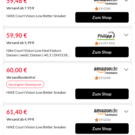
59,48 €
KINDERSCHUHE
STRANDTASCHEN
Versand ab 7,95 €
3,9 (234)
NIKE Court Vision Low Better Sneaker
Zum Shop
LAUFSCHUHE
TASCHEN-ZUBEHÖR
Auf Lager
OUTDOOR-SCHUHE
59,90 €
PANTOLETTEN
Versand ab 5,99 €
4,4 (57.452)
Nike Court Vision Low Next Nature
Zum Shop
PUMPS
Damen | weiß | Damen | 40,5 | DH3158-
100 40,5
3-7 Werktage
SANDALEN
60,00 €
SCHUHZUBEHÖR
Versandkostenfrei
3,9 (234)
Günstigster Gesamtpreis
SNEAKERS
NIKE Court Vision Low Better Sneaker
Zum Shop
STIEFEL
Auf Lager
61,40 €
STIEFELETTEN
Versand ab 4,99 €
3,9 (234)
TREKKINGSANDALEN
NIKE Court Vision Low Better Sneaker
Zum Shop