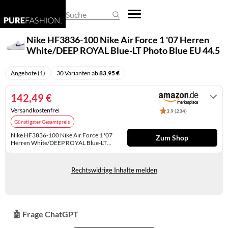
REGENSCHIRME
DAMEN-OVERALLS
HERREN-PULLOVER
EHERINGE
BASKETBALLSCHUHE
BUSINESS- & LAPTOPTASCHEN
ARMBANDUHREN
Suche
SCHALS & TÜCHER
DAMEN-PULLOVER
HERREN-SHIRTS
KETTEN
CLOGS
EINKAUFSTASCHEN
SMARTWATCHES
Nike HF3836-100 Nike Air Force 1 '07 Herren
White/DEEP ROYAL Blue-LT Photo Blue EU 44.5
SCHLAFMASKEN
DAMEN-SHIRTS
HERREN-TRACHTENMODE
KINDERSCHMUCK
DAMEN-HALBSCHUHE
FEDERMÄPPCHEN
TASCHENUHREN
Angebote (1)
30 Varianten ab
83,95 €
SCHLÜSSELANHÄNGER
DAMEN-TRACHTENMODE
HERREN-UNTERWÄSCHE
KRAWATTENNADELN
DAMENSCHUHE
GELDBÖRSEN
UHRENARMBÄNDER
SONNENBRILLEN
DAMEN-UNTERWÄSCHE
HERRENANZÜGE
MANSCHETTENKNÖPFE
GUMMISTIEFEL
HANDTASCHEN
UHRENAUFBEWAHRUNG
142,49 €
Versandkostenfrei
3,9 (234)
DAMENHOSEN
HERRENHOSEN
OHRRINGE
HAUSSCHUHE
KOFFER
UHRENBEWEGER
Günstigster Gesamtpreis
DAMENJACKEN & DAMENMÄNTEL
HERRENJACKEN & HERRENMÄNTEL
PIERCINGS
HERREN-HALBSCHUHE
KULTURTASCHEN
Nike HF3836-100 Nike Air Force 1 '07
Zum Shop
Herren White/DEEP ROYAL Blue-LT
Photo Blue EU 44.5
Auf Lager
KLEIDER
RINGE
HERREN-SANDALEN
PACKSÄCKE
Rechtswidrige Inhalte melden
RÖCKE
SCHMUCKAUFBEWAHRUNG
HERREN-STIEFEL
RUCKSÄCKE
UMSTANDSMODE
SCHMUCKKÄSTCHEN
HERRENSCHUHE
SCHULTASCHEN
🤖 Frage ChatGPT
HOCHZEITSSCHUHE
SPORTTASCHEN