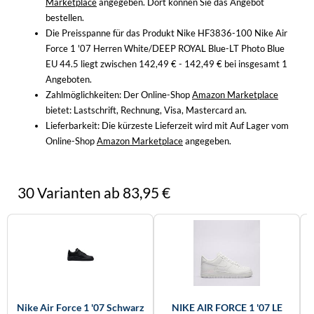
Marketplace
angegeben. Dort können Sie das Angebot
WINTERSCHUHE
bestellen.
Die Preisspanne für das Produkt Nike HF3836-100 Nike Air
Force 1 '07 Herren White/DEEP ROYAL Blue-LT Photo Blue
EU 44.5 liegt zwischen 142,49 € - 142,49 € bei insgesamt 1
Angeboten.
Zahlmöglichkeiten:
Der Online-Shop
Amazon Marketplace
bietet: Lastschrift, Rechnung, Visa, Mastercard an.
Lieferbarkeit:
Die kürzeste Lieferzeit wird mit Auf Lager vom
Online-Shop
Amazon Marketplace
angegeben.
30 Varianten ab 83,95 €
Nike Air Force 1 '07 Schwarz
NIKE AIR FORCE 1 '07 LE
N