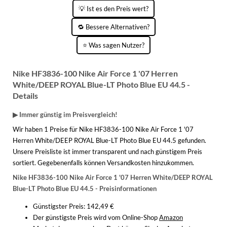
KINDERSCHUHE
STRANDTASCHEN
💡 Ist es den Preis wert?
🔁 Bessere Alternativen?
LAUFSCHUHE
TASCHEN-ZUBEHÖR
⭐ Was sagen Nutzer?
OUTDOOR-SCHUHE
PANTOLETTEN
Nike HF3836-100 Nike Air Force 1 '07 Herren
White/DEEP ROYAL Blue-LT Photo Blue EU 44.5 -
PUMPS
Details
SANDALEN
▶ Immer günstig im Preisvergleich!
Wir haben 1 Preise für Nike HF3836-100 Nike Air Force 1 '07
SCHUHZUBEHÖR
Herren White/DEEP ROYAL Blue-LT Photo Blue EU 44.5 gefunden.
SNEAKERS
Unsere Preisliste ist immer transparent und nach günstigem Preis
sortiert. Gegebenenfalls können Versandkosten hinzukommen.
STIEFEL
Nike HF3836-100 Nike Air Force 1 '07 Herren White/DEEP ROYAL
Blue-LT Photo Blue EU 44.5 - Preisinformationen
STIEFELETTEN
Günstigster Preis: 142,49 €
TREKKINGSANDALEN
Der günstigste Preis wird vom Online-Shop
Amazon