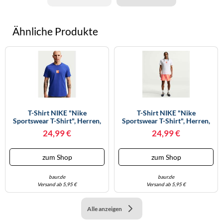
Ähnliche Produkte
T-Shirt NIKE "Nike
T-Shirt NIKE "Nike
Sportswear T-Shirt", Herren,
Sportswear T-Shirt", Herren,
Gr. XL, Old Royal, Jersey,
Gr. XS, Weiß, Jersey,
24,99 €
24,99 €
Obermaterial: 100%
Obermaterial: 100%
Baumwolle, Bedruckt,
Baumwolle, Bedruckt,
Unifarben, Basic
Unifarben, Basic
zum Shop
zum Shop
Hüftbedeckend, Rundhals,
Hüftbedeckend, Rundhals,
Shirts T-Shirt, Mit Sportlichem
Shirts T-Shirt, Mit Sportlichem
Rückenprint
Rückenprint, Hüf
baur.de
baur.de
Versand ab 5,95 €
Versand ab 5,95 €
Alle anzeigen