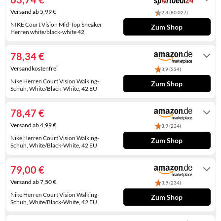
KINDERSCHUHE
STRANDTASCHEN
Versand ab 5,99 €
2,3 (80.027)
NIKE Court Vision Mid-Top Sneaker
Zum Shop
LAUFSCHUHE
TASCHEN-ZUBEHÖR
Herren white/black-white 42
5 - 7 Werktage
OUTDOOR-SCHUHE
78,34 €
PANTOLETTEN
Versandkostenfrei
3,9 (234)
Nike Herren Court Vision Walking-
Zum Shop
PUMPS
Schuh, White/Black-White, 42 EU
Gewöhnlich versandfertig in 4 bis 5
Tagen
SANDALEN
78,47 €
Versand ab 4,99 €
SCHUHZUBEHÖR
3,9 (234)
Nike Herren Court Vision Walking-
Zum Shop
Schuh, White/Black-White, 42 EU
SNEAKERS
Auf Lager
STIEFEL
79,00 €
Versand ab 7,50 €
3,9 (234)
STIEFELETTEN
Nike Herren Court Vision Walking-
Zum Shop
Schuh, White/Black-White, 42 EU
TREKKINGSANDALEN
Auf Lager