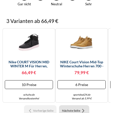
Gar nicht
Neutral
Sehr
3 Varianten ab 66,49 €
Nike COURT VISION MID
NIKE Court Vision Mid-Top
WINTER M Für Herren,
Winterschuhe Herren 700 -
C
Schwarz, Größe 43 EU
Elemental Gold/elemental
66,49 €
79,99 €
Gold-Sail 42.5
10 Preise
6 Preise
schuhe.de
sportdeal24.de
Versandkostenfrei
Versand ab 5,99 €
Vorherige Seite
Nächste Seite