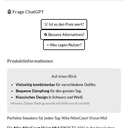
🤖 Frage ChatGPT
💡 Ist es den Preis wert?
🔁 Bessere Alternativen?
⭐ Was sagen Nutzer?
Produktinformationen
Auf einen Blick
Vielseitig kombinierbar
für verschiedene Outfits.
Bequeme Dämpfung
für den ganzen Tag.
Klassisches Design
in Schwarz und Weiß.
Hinweis: Dieser Beitrag wurde mit Hilfe von KI erstellt
Perfekte Sneakers für jeden Tag: Nike NikeCourt Vision Mid
Die
Nike NikeCourt Vision Mid
(DN3577-101) in der klassischen