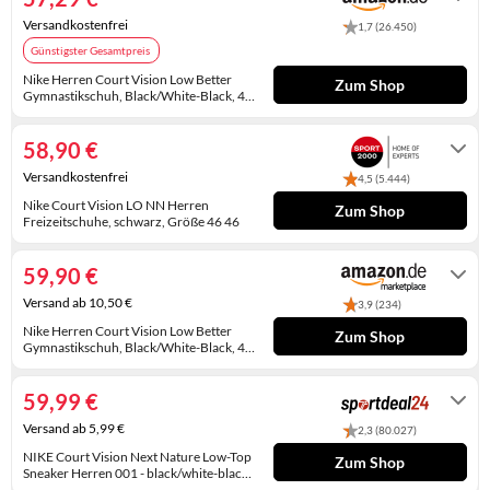
KINDERSCHUHE
STRANDTASCHEN
Versandkostenfrei
1,7 (26.450)
Günstigster Gesamtpreis
LAUFSCHUHE
TASCHEN-ZUBEHÖR
Nike Herren Court Vision Low Better
Zum Shop
Gymnastikschuh, Black/White-Black, 46
OUTDOOR-SCHUHE
EU
Auf Lager. Express-Versand mit Amazon
Prime möglich.
58,90 €
PANTOLETTEN
Versandkostenfrei
4,5 (5.444)
PUMPS
Nike Court Vision LO NN Herren
Zum Shop
Freizeitschuhe, schwarz, Größe 46 46
SANDALEN
2-4 Werktage
59,90 €
SCHUHZUBEHÖR
Versand ab 10,50 €
3,9 (234)
SNEAKERS
Nike Herren Court Vision Low Better
Zum Shop
Gymnastikschuh, Black/White-Black, 46
EU
Auf Lager
STIEFEL
59,99 €
STIEFELETTEN
Versand ab 5,99 €
2,3 (80.027)
TREKKINGSANDALEN
NIKE Court Vision Next Nature Low-Top
Zum Shop
Sneaker Herren 001 - black/white-black
46