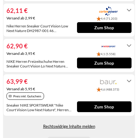
1 - 3 Werktage
WINTERSCHUHE
62,11 €
Versand ab 2,99 €
4,4 (71.203)
Nike Herren Sneaker Court Vision Low
Zum Shop
Next Nature DH2987-001 46
Black/White-Black
Lieferfrist 3-7 Werktage
62,90 €
Versand ab 3,95 €
4,1 (5.558)
NIKE Herren Freizeitschuhe Herren
Zum Shop
Sneaker Court Vision Lo Next Nature
(DH2987) 46 BLACK/WHITE-BLACK
Lieferzeit ca. 1-3 Werktage
63,99 €
Versand ab 5,95 €
4,6 (488.373)
Preis inkl. Gutschein
Sneaker NIKE SPORTSWEAR "Nike
Zum Shop
Court Vision Low Next Nature", Herren,
Gr. 46, schwarz-weiß (schwarz, weiß,
2-3 Werktage
schwarz), Synthetik, Schuhe Sneaker,
inspiriert vom Design des Nike Air Force,
Rechtswidrige Inhalte melden
Topseller (3889