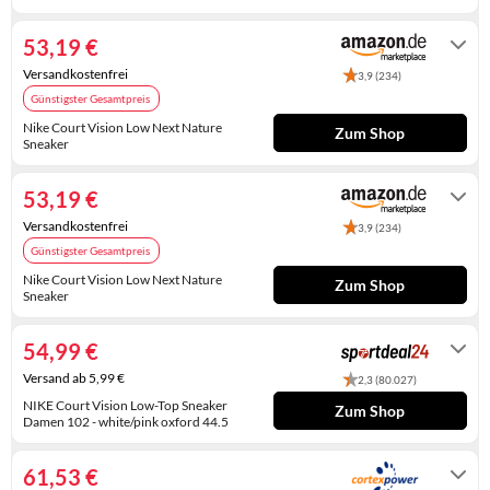
Auf Lager
KINDERSCHUHE
STRANDTASCHEN
53,19 €
LAUFSCHUHE
TASCHEN-ZUBEHÖR
Versandkostenfrei
3,9 (234)
Günstigster Gesamtpreis
OUTDOOR-SCHUHE
Nike Court Vision Low Next Nature
Zum Shop
Sneaker
PANTOLETTEN
Gewöhnlich versandfertig in 4 bis 5
Tagen
PUMPS
53,19 €
Versandkostenfrei
3,9 (234)
SANDALEN
Günstigster Gesamtpreis
Nike Court Vision Low Next Nature
SCHUHZUBEHÖR
Zum Shop
Sneaker
Auf Lager
SNEAKERS
54,99 €
STIEFEL
Versand ab 5,99 €
2,3 (80.027)
NIKE Court Vision Low-Top Sneaker
Zum Shop
STIEFELETTEN
Damen 102 - white/pink oxford 44.5
7 - 9 Werktage
TREKKINGSANDALEN
61,53 €