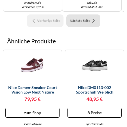
engelhorn.de
sabu.de
Versand ab 4,95 €
Versand ab 4,90 €
Vorherige Seite
Nächste Seite
Ähnliche Produkte
Nike Damen-Sneaker Court
Nike DM0113-002
Vision Low Next Nature
Sportschuh Weiblich
Bordeaux-Rot-Weiß-Metallic
79,95 €
48,95 €
zum Shop
8 Preise
schuh-okay.de
sportisimo.de