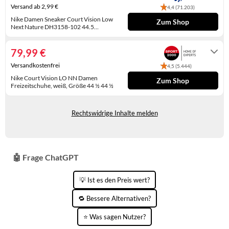
WINTERSCHUHE
Versand ab 2,99 €
4,4 (71.203)
Nike Damen Sneaker Court Vision Low
Zum Shop
Next Nature DH3158-102 44.5
White/Pink Oxford
Lieferfrist 3-7 Werktage
79,99 €
Versandkostenfrei
4,5 (5.444)
Nike Court Vision LO NN Damen
Zum Shop
Freizeitschuhe, weiß, Größe 44 ½ 44 ½
2-4 Werktage
Rechtswidrige Inhalte melden
🤖 Frage ChatGPT
💡 Ist es den Preis wert?
🔁 Bessere Alternativen?
⭐ Was sagen Nutzer?