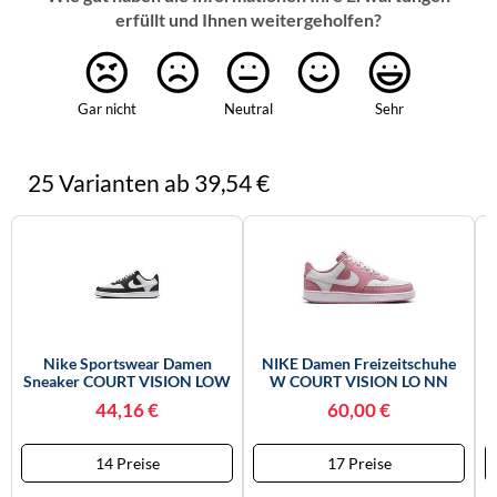
erfüllt und Ihnen weitergeholfen?
Gar nicht
Neutral
Sehr
25 Varianten ab 39,54 €
Nike Sportswear Damen
NIKE Damen Freizeitschuhe
Sneaker COURT VISION LOW
W COURT VISION LO NN
C
NEXT NATURE, Schwarz, Gr.
ELEMENTAL PINK/WHITE -
44,16 €
60,00 €
42EU
Gr. - 40.5
14 Preise
17 Preise