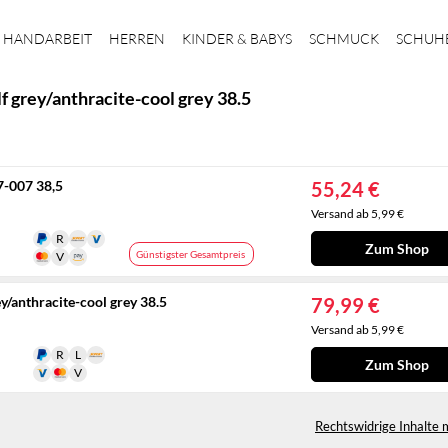
HANDARBEIT
HERREN
KINDER & BABYS
SCHMUCK
SCHUH
f grey/anthracite-cool grey 38.5
67-007 38,5
55,24 €
Versand ab 5,99 €
Zum Shop
Günstigster Gesamtpreis
y/anthracite-cool grey 38.5
79,99 €
Versand ab 5,99 €
Zum Shop
Rechtswidrige Inhalte 