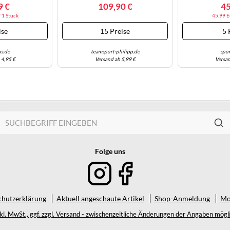
 Größe 41
PHANTOM
9 €
109,90 €
45
 1 Stück
45.99 E
ise
15 Preise
5 
s.de
teamsport-philipp.de
spo
 4,95 €
Versand ab 5,99 €
Versan
Folge uns
hutzerklärung
Aktuell angeschaute Artikel
Shop-Anmeldung
Mo
nkl. MwSt., ggf. zzgl. Versand - zwischenzeitliche Änderungen der Angaben mögli