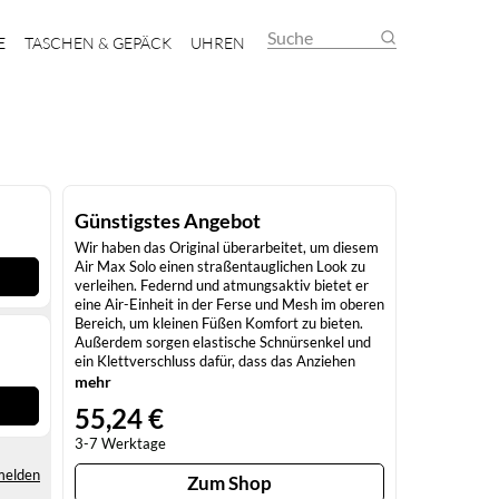
Suche
E
TASCHEN & GEPÄCK
UHREN
Günstigstes Angebot
Wir haben das Original überarbeitet, um diesem
Air Max Solo einen straßentauglichen Look zu
verleihen. Federnd und atmungsaktiv bietet er
eine Air-Einheit in der Ferse und Mesh im oberen
Bereich, um kleinen Füßen Komfort zu bieten.
Außerdem sorgen elastische Schnürsenkel und
ein Klettverschluss dafür, dass das Anziehen
schnell und einfach geht.
mehr
55,24 €
3-7 Werktage
melden
Zum Shop