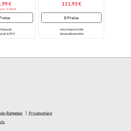
 | EU 38,5
Größe 7,5, 3931468 Schwarz
,99 €
111,93 €
40,5
uro / 1 Stück
Preise
8 Preise
rthaus.de
nencinisport.it/de
d ab 4,95 €
Versandkostenfrei
de-Ratgeber
Privatsphäre
ch.