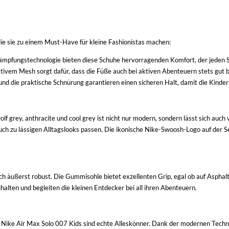
die sie zu einem Must-Have für kleine Fashionistas machen:
ämpfungstechnologie bieten diese Schuhe hervorragenden Komfort, der jeden 
vem Mesh sorgt dafür, dass die Füße auch bei aktiven Abenteuern stets gut be
und die praktische Schnürung garantieren einen sicheren Halt, damit die Kinder
 grey, anthracite und cool grey ist nicht nur modern, sondern lässt sich auch v
auch zu lässigen Alltagslooks passen. Die ikonische Nike-Swoosh-Logo auf der Se
uch äußerst robust. Die Gummisohle bietet exzellenten Grip, egal ob auf Asph
alten und begleiten die kleinen Entdecker bei all ihren Abenteuern.
 die Nike Air Max Solo 007 Kids sind echte Alleskönner. Dank der modernen Tec