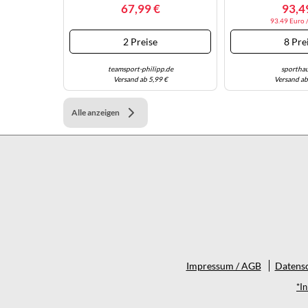
30
Blue Herren
67,99 €
93,4
93.49 Euro /
2 Preise
8 Pre
teamsport-philipp.de
sporthau
Versand ab 5,99 €
Versand ab
Alle anzeigen
Impressum / AGB
Datensc
*I