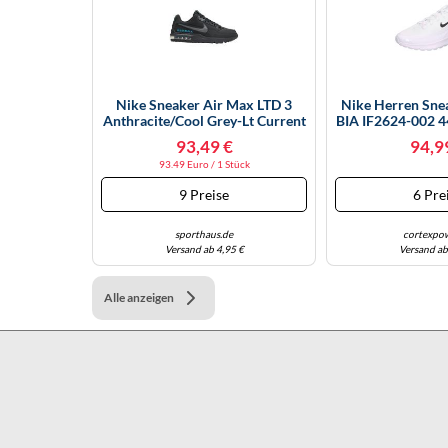
Nike Sneaker Air Max LTD 3
Nike Herren Sn
Anthracite/Cool Grey-Lt Current
BIA IF2624-002 4
Blue Herren Größe 41
Wolf 
93,49 €
94,9
93.49 Euro / 1 Stück
9 Preise
6 Pre
sporthaus.de
cortexpow
Versand ab 4,95 €
Versand ab
Alle anzeigen