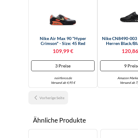
Nike Air Max 90 "Hyper
Nike CN8490-003
Crimson" - Size: 45 Red
Herren Black/Bl
White EU
109,99 €
120,86
3 Preise
9 Preis
noirfonce.de
Amazon Marke
Versand ab 4,95 €
Versand ab 7
Vorherige Seite
Ähnliche Produkte