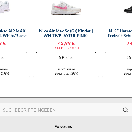
eaker AIR MAX
Nike Air Max Sc (Gs) Kinder |
NIKE Herren
4 White/Black-
WHITE/PLAYFUL PINK-
Freizeit-Sch
Grey
PHANTOM | EU 38,5
(687977) 44
9 €
45,99 €
74
B
45.99 Euro / 1 Stück
ise
5 Preise
25
er.de
sporthaus.de
eng
 2,99 €
Versand ab 4,95 €
Versan
Folge uns