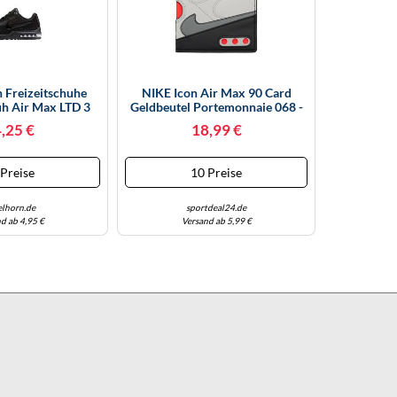
 Freizeitschuhe
NIKE Icon Air Max 90 Card
uh Air Max LTD 3
Geldbeutel Portemonnaie 068 -
 ½ BLACK/BLACK-
Neutral Grey/infrared/cool Grey
,25 €
18,99 €
LACK
 Preise
10 Preise
elhorn.de
sportdeal24.de
d ab 4,95 €
Versand ab 5,99 €