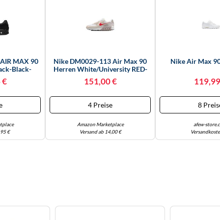
 AIR MAX 90
Nike DM0029-113 Air Max 90
Nike Air Max 9
ack-Black-
Herren White/University RED-
 42
College Grey EU 42
 €
151,00 €
119,99
e
4 Preise
8 Preis
tplace
Amazon Marketplace
afew-store.
,95 €
Versand ab 14,00 €
Versandkoste