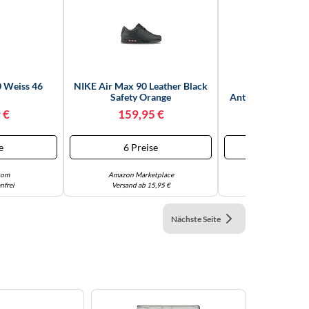
0 Weiss 46
NIKE Air Max 90 Leather Black
Nike Air M
Safety Orange
Anthracite/Green 
44 EU
 €
159,95 €
279,67
e
6 Preise
2 Preis
com
Amazon Marketplace
Amazon Marke
nfrei
Versand ab 15,95 €
Versandkoste
Nächste Seite