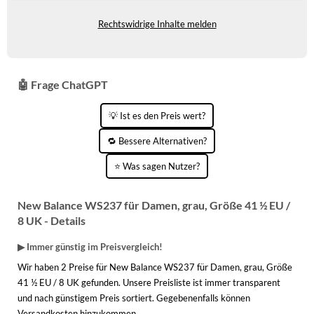
KINDERSCHUHE
STRANDTASCHEN
Rechtswidrige Inhalte melden
LAUFSCHUHE
TASCHEN-ZUBEHÖR
OUTDOOR-SCHUHE
🤖 Frage ChatGPT
PANTOLETTEN
💡 Ist es den Preis wert?
PUMPS
🔁 Bessere Alternativen?
SANDALEN
⭐ Was sagen Nutzer?
SCHUHZUBEHÖR
New Balance WS237 für Damen, grau, Größe 41 ½ EU /
SNEAKERS
8 UK - Details
STIEFEL
▶ Immer günstig im Preisvergleich!
STIEFELETTEN
Wir haben 2 Preise für New Balance WS237 für Damen, grau, Größe
41 ½ EU / 8 UK gefunden. Unsere Preisliste ist immer transparent
TREKKINGSANDALEN
und nach günstigem Preis sortiert. Gegebenenfalls können
Versandkosten hinzukommen.