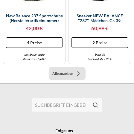
New Balance 237 Sportschuhe
Sneaker NEW BALANCE
(Herstellerartikelnummer:
"237", Mädchen, Gr. 39,
WS237MSB-8)
Sherbert, Synthetik, Textil,
42,00 €
60,99 €
Schuhe Sneaker (50436742-
39) Sherbert
4 Preise
2 Preise
newbalance.de
baur.de
Versand ab 5,00 €
Versand ab 5,95 €
Alle anzeigen
Folge uns