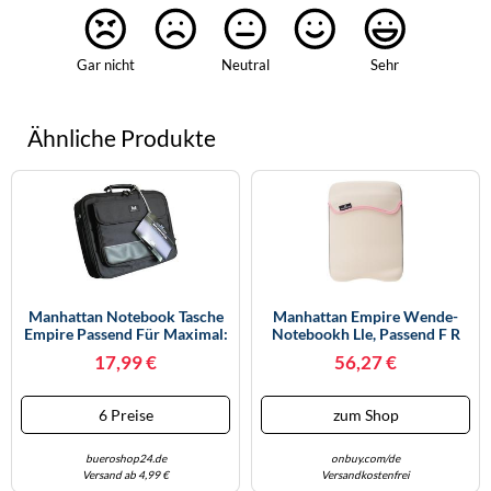
Gar nicht
Neutral
Sehr
Ähnliche Produkte
Manhattan Notebook Tasche
Manhattan Empire Wende-
Empire Passend Für Maximal:
Notebookh Lle, Passend F R
43,2 Cm (17) Schwarz
Die Meisten Breitbildschirme
17,99 €
56,27 €
Bis 10 Zoll, Lila/Creme
6 Preise
zum Shop
bueroshop24.de
onbuy.com/de
Versand ab 4,99 €
Versandkostenfrei