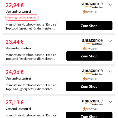
22,94 €
KINDERSCHUHE
STRANDTASCHEN
Versandkostenfrei
3,9 (234)
LAUFSCHUHE
TASCHEN-ZUBEHÖR
Günstigster Gesamtpreis
Manhattan Notebooktasche "Empire"
OUTDOOR-SCHUHE
Zum Shop
Top Load ( geeignet für die meisten
Notebooks bis 17" ) schwarz 421560
Auf Lager
PANTOLETTEN
23,44 €
PUMPS
Versandkostenfrei
3,9 (234)
Manhattan Notebooktasche "Empire"
Zum Shop
SANDALEN
Top Load ( geeignet für die meisten
Notebooks bis 17" ) schwarz 421560
Gewöhnlich versandfertig in 2 bis 3
Tagen
SCHUHZUBEHÖR
24,96 €
SNEAKERS
Versandkostenfrei
3,9 (234)
Manhattan Notebooktasche "Empire"
Zum Shop
STIEFEL
Top Load ( geeignet für die meisten
Notebooks bis 17" ) schwarz 421560
Auf Lager
STIEFELETTEN
27,13 €
Versandkostenfrei
3,9 (234)
TREKKINGSANDALEN
Manhattan Notebooktasche "Empire"
Zum Shop