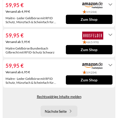
WINTERSCHUHE
59,95 €
Versand ab 4,99 €
3,9 (234)
Maitre - Leder Geldbörse mit RFID
Zum Shop
Schutz, Münzfach & Scheinfach für
Herren - Portemonnaie mit
Auf Lager
Kreditkartenfächern, Schwarz
59,95 €
Versand ab 5,95 €
4,8 (5.970)
Maitre Geldbörse Bundenbach
Zum Shop
Gilbrecht mit RFID-Schutz Schwarz
Lieferung in 2-4 Werktagen
59,95 €
Versand ab 6,95 €
3,9 (234)
Maitre - Leder Geldbörse mit RFID
Zum Shop
Schutz, Münzfach & Scheinfach für
Herren - Portemonnaie mit
Auf Lager
Kreditkartenfächern, Schwarz
Rechtswidrige Inhalte melden
Nächste Seite