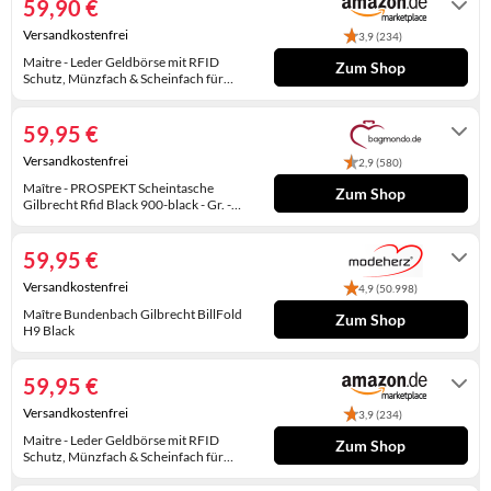
59,90 €
KINDERSCHUHE
STRANDTASCHEN
Versandkostenfrei
3,9 (234)
LAUFSCHUHE
TASCHEN-ZUBEHÖR
Maitre - Leder Geldbörse mit RFID
Zum Shop
Schutz, Münzfach & Scheinfach für
Herren - Portemonnaie mit
Auf Lager
OUTDOOR-SCHUHE
Kreditkartenfächern, Schwarz
59,95 €
PANTOLETTEN
Versandkostenfrei
2,9 (580)
Maître - PROSPEKT Scheintasche
Zum Shop
PUMPS
Gilbrecht Rfid Black 900-black - Gr. -
One Size
Lieferung in 2 - 3 Werktagen
SANDALEN
59,95 €
SCHUHZUBEHÖR
Versandkostenfrei
4,9 (50.998)
Maître Bundenbach Gilbrecht BillFold
Zum Shop
SNEAKERS
H9 Black
Sofort versandfertig / Lieferzeit: 1-2
Werktage
STIEFEL
59,95 €
Versandkostenfrei
STIEFELETTEN
3,9 (234)
Maitre - Leder Geldbörse mit RFID
Zum Shop
TREKKINGSANDALEN
Schutz, Münzfach & Scheinfach für
Herren - Portemonnaie mit
Auf Lager
Kreditkartenfächern, Schwarz