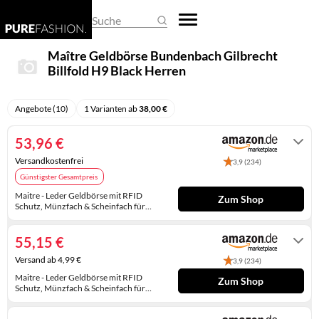
REGENSCHIRME
DAMEN-OVERALLS
HERREN-PULLOVER
EHERINGE
BASKETBALLSCHUHE
BUSINESS- & LAPTOPTASCHEN
ARMBANDUHREN
Suche
SCHALS & TÜCHER
DAMEN-PULLOVER
HERREN-SHIRTS
KETTEN
CLOGS
EINKAUFSTASCHEN
SMARTWATCHES
Maître Geldbörse Bundenbach Gilbrecht
Billfold H9 Black Herren
SCHLAFMASKEN
DAMEN-SHIRTS
HERREN-TRACHTENMODE
KINDERSCHMUCK
DAMEN-HALBSCHUHE
FEDERMÄPPCHEN
TASCHENUHREN
SCHLÜSSELANHÄNGER
DAMEN-TRACHTENMODE
HERREN-UNTERWÄSCHE
KRAWATTENNADELN
DAMENSCHUHE
GELDBÖRSEN
UHRENARMBÄNDER
Angebote (10)
1 Varianten ab
38,00 €
SONNENBRILLEN
DAMEN-UNTERWÄSCHE
HERRENANZÜGE
MANSCHETTENKNÖPFE
GUMMISTIEFEL
HANDTASCHEN
UHRENAUFBEWAHRUNG
53,96 €
DAMENHOSEN
HERRENHOSEN
OHRRINGE
HAUSSCHUHE
KOFFER
UHRENBEWEGER
Versandkostenfrei
3,9 (234)
Günstigster Gesamtpreis
DAMENJACKEN & DAMENMÄNTEL
HERRENJACKEN & HERRENMÄNTEL
PIERCINGS
HERREN-HALBSCHUHE
KULTURTASCHEN
Maitre - Leder Geldbörse mit RFID
Zum Shop
Schutz, Münzfach & Scheinfach für
KLEIDER
RINGE
HERREN-SANDALEN
PACKSÄCKE
Herren - Portemonnaie mit
Auf Lager
Kreditkartenfächern, Schwarz
55,15 €
RÖCKE
SCHMUCKAUFBEWAHRUNG
HERREN-STIEFEL
RUCKSÄCKE
Versand ab 4,99 €
3,9 (234)
UMSTANDSMODE
SCHMUCKKÄSTCHEN
HERRENSCHUHE
SCHULTASCHEN
Maitre - Leder Geldbörse mit RFID
Zum Shop
Schutz, Münzfach & Scheinfach für
Herren - Portemonnaie mit
Auf Lager
HOCHZEITSSCHUHE
SPORTTASCHEN
Kreditkartenfächern, Schwarz