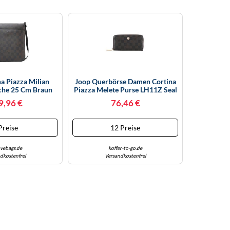
na Piazza Milian
Joop Querbörse Damen Cortina
he 25 Cm Braun
Piazza Melete Purse LH11Z Seal
Brown
9,96 €
76,46 €
Preise
12 Preise
vebags.de
koffer-to-go.de
dkostenfrei
Versandkostenfrei