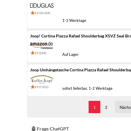
4,5 (22.424)
1-3 Werktage
Joop! Cortina Piazza Rafael Shoulderbag XSVZ Seal B
3,9 (234)
Auf Lager
Joop Umhängetasche Cortina Piazza Rafael Shoulderb
4,9 (7.021)
sofort lieferbar, 1-2 Werktage
1
2
Nächst
🤖 Frage ChatGPT