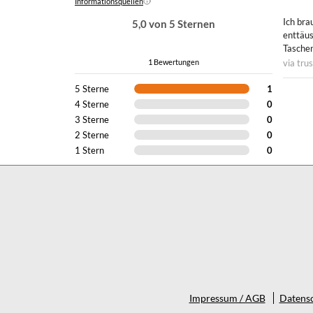
Informationsquellen
Ich bra
5,0 von 5 Sternen
enttäus
Taschen
1 Bewertungen
via tru
5 Sterne
1
4 Sterne
0
3 Sterne
0
2 Sterne
0
1 Stern
0
Impressum / AGB
Datensc