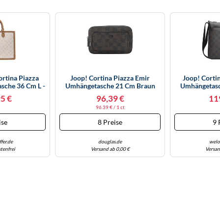
rtina Piazza
Joop! Cortina Piazza Emir
Joop! Corti
asche 36 Cm L -
Umhängetasche 21 Cm Braun
Umhängetasc
ch
5 €
96,39 €
11
96.39 € / 1 ct
ise
8 Preise
9 
fer.de
douglas.de
welo
tenfrei
Versand ab 0,00 €
Versan