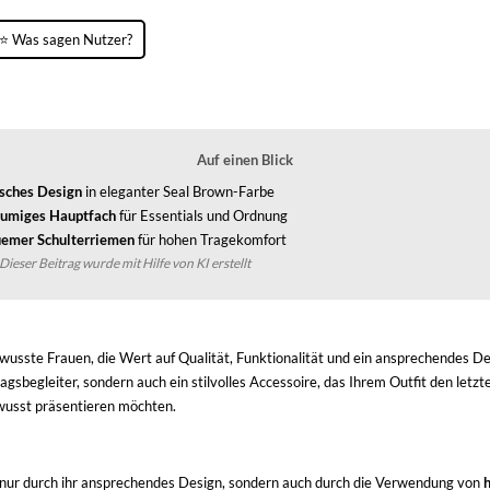
⭐ Was sagen Nutzer?
Auf einen Blick
isches Design
in eleganter Seal Brown-Farbe
umiges Hauptfach
für Essentials und Ordnung
emer Schulterriemen
für hohen Tragekomfort
Dieser Beitrag wurde mit Hilfe von KI erstellt
wusste Frauen, die Wert auf Qualität, Funktionalität und ein ansprechendes Des
gsbegleiter, sondern auch ein stilvolles Accessoire, das Ihrem Outfit den letzten
bewusst präsentieren möchten.
ht nur durch ihr ansprechendes Design, sondern auch durch die Verwendung von