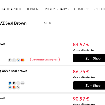
HANDARBEIT
HERREN
KINDER & BABYS
SCHMUCK
SCHUH
SVZ Seal Brown
5,0 (1)
rown
84,97 €
Versandkostenfrei
Zum Shop
Günstigster Gesamtpreis
ag XSVZ seal brown
86,75 €
Versandkostenfrei
Zum Shop
rown
90,97 €
Versandkostenfrei