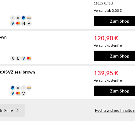
118.29 € / 1 ct
Versand ab 0,00 €
Zum Shop
rown
120,90 €
Versandkostenfrei
Zum Shop
ag XSVZ seal brown
139,95 €
Versandkostenfrei
Zum Shop
e Seite
Rechtswidrige Inhalte 