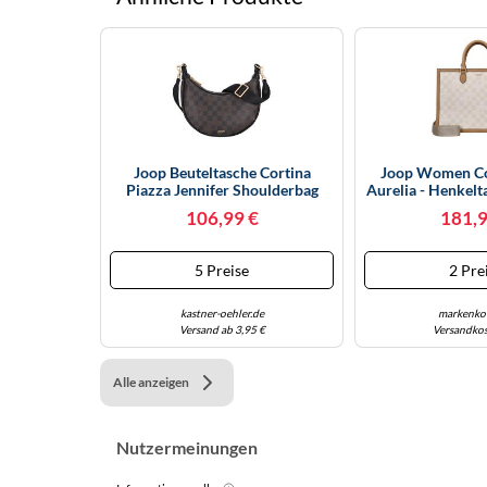
Joop Beuteltasche Cortina
Joop Women Co
Piazza Jennifer Shoulderbag
Aurelia - Henkelt
MVZ Seal Brown
Bir
106,99 €
181,9
5 Preise
2 Pre
kastner-oehler.de
markenkof
Versand ab 3,95 €
Versandkos
Alle anzeigen
Nutzermeinungen