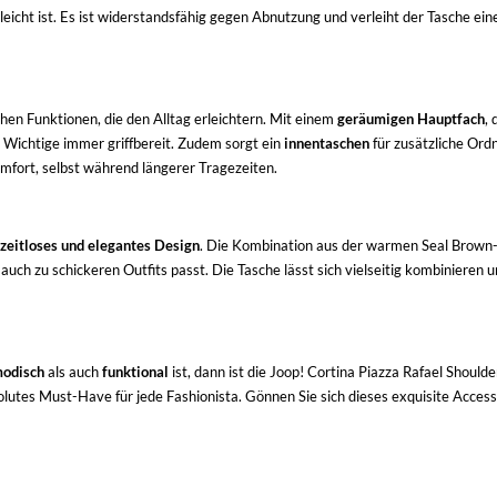
eleicht ist. Es ist widerstandsfähig gegen Abnutzung und verleiht der Tasche ein
chen Funktionen, die den Alltag erleichtern. Mit einem
geräumigen Hauptfach
,
 Wichtige immer griffbereit. Zudem sorgt ein
innentaschen
für zusätzliche Ordn
fort, selbst während längerer Tragezeiten.
zeitloses und elegantes Design
. Die Kombination aus der warmen Seal Brown-
s auch zu schickeren Outfits passt. Die Tasche lässt sich vielseitig kombinieren
odisch
als auch
funktional
ist, dann ist die Joop! Cortina Piazza Rafael Shoulder
olutes Must-Have für jede Fashionista. Gönnen Sie sich dieses exquisite Accessoi