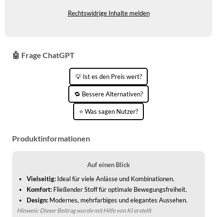
Prime möglich.
KINDERSCHUHE
STRANDTASCHEN
Rechtswidrige Inhalte melden
LAUFSCHUHE
TASCHEN-ZUBEHÖR
OUTDOOR-SCHUHE
🤖 Frage ChatGPT
PANTOLETTEN
💡 Ist es den Preis wert?
PUMPS
🔁 Bessere Alternativen?
SANDALEN
⭐ Was sagen Nutzer?
SCHUHZUBEHÖR
Produktinformationen
SNEAKERS
STIEFEL
Auf einen Blick
Vielseitig:
Ideal für viele Anlässe und Kombinationen.
STIEFELETTEN
Komfort:
Fließender Stoff für optimale Bewegungsfreiheit.
Design:
Modernes, mehrfarbiges und elegantes Aussehen.
TREKKINGSANDALEN
Hinweis: Dieser Beitrag wurde mit Hilfe von KI erstellt