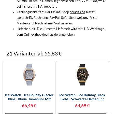
Aluminium braun Damen liegt zwischen 168,99 € - 168,99 €
WINTERSCHUHE
bei insgesamt 1 Angeboten.
Zahlmöglichkeiten:
Der Online-Shop
douglas.de
bietet:
Lastschrift, Rechnung, PayPal, Sofortüberweisung, Visa,
Mastercard, Nachnahme, Vorkasse an.
Lieferbarkeit:
Die kürzeste Lieferzeit wird mit 1-3 Werktage
vom Online-Shop
douglas.de
angegeben.
21 Varianten ab 55,83 €
Ice-Watch - Ice Boliday Glacier
Ice-Watch - Ice Boliday Black
Blue - Blaue Damenuhr Mit
Gold - Schwarze Damenuhr
Silikonarmband - 022860
Mit Silikonarmband - 022865
66,45 €
64,69 €
(Small)
(Small)