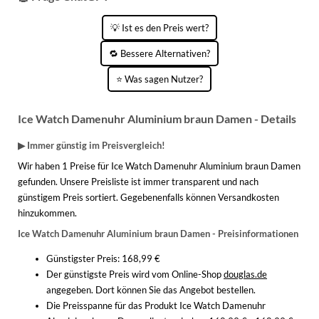
KINDERSCHUHE
STRANDTASCHEN
💡 Ist es den Preis wert?
LAUFSCHUHE
TASCHEN-ZUBEHÖR
🔁 Bessere Alternativen?
OUTDOOR-SCHUHE
⭐ Was sagen Nutzer?
PANTOLETTEN
Ice Watch Damenuhr Aluminium braun Damen - Details
PUMPS
▶ Immer günstig im Preisvergleich!
SANDALEN
Wir haben 1 Preise für Ice Watch Damenuhr Aluminium braun Damen
gefunden. Unsere Preisliste ist immer transparent und nach
SCHUHZUBEHÖR
günstigem Preis sortiert. Gegebenenfalls können Versandkosten
SNEAKERS
hinzukommen.
Ice Watch Damenuhr Aluminium braun Damen - Preisinformationen
STIEFEL
Günstigster Preis: 168,99 €
STIEFELETTEN
Der günstigste Preis wird vom Online-Shop
douglas.de
angegeben. Dort können Sie das Angebot bestellen.
TREKKINGSANDALEN
Die Preisspanne für das Produkt Ice Watch Damenuhr