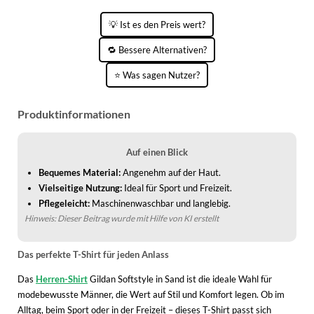
KINDERSCHUHE
STRANDTASCHEN
💡 Ist es den Preis wert?
LAUFSCHUHE
TASCHEN-ZUBEHÖR
🔁 Bessere Alternativen?
OUTDOOR-SCHUHE
⭐ Was sagen Nutzer?
PANTOLETTEN
Produktinformationen
PUMPS
SANDALEN
Auf einen Blick
Bequemes Material:
Angenehm auf der Haut.
SCHUHZUBEHÖR
Vielseitige Nutzung:
Ideal für Sport und Freizeit.
Pflegeleicht:
Maschinenwaschbar und langlebig.
SNEAKERS
Hinweis: Dieser Beitrag wurde mit Hilfe von KI erstellt
STIEFEL
Das perfekte T-Shirt für jeden Anlass
STIEFELETTEN
Das
Herren-Shirt
Gildan Softstyle in Sand ist die ideale Wahl für
TREKKINGSANDALEN
modebewusste Männer, die Wert auf Stil und Komfort legen. Ob im
Alltag, beim Sport oder in der Freizeit – dieses T-Shirt passt sich