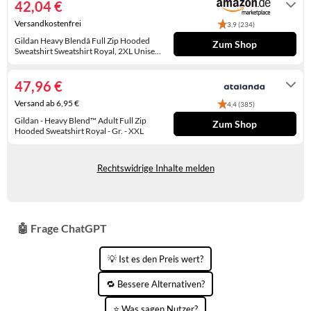
42,04 €
WINTERSCHUHE
Versandkostenfrei
3,9 (234)
Gildan Heavy Blendâ Full Zip Hooded
Zum Shop
Sweatshirt Sweatshirt Royal, 2XL Unisex
Erwachsene, Royal, XXL
Gewöhnlich versandfertig in 2 bis 3
Tagen
47,96 €
Versand ab 6,95 €
4,4 (385)
Gildan - Heavy Blend™ Adult Full Zip
Zum Shop
Hooded Sweatshirt Royal - Gr. - XXL
Lieferung in 6 - 7 Werktagen
Rechtswidrige Inhalte melden
🤖 Frage ChatGPT
💡 Ist es den Preis wert?
🔁 Bessere Alternativen?
⭐ Was sagen Nutzer?