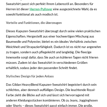
Sweatshirt passt sich perfekt Ihrem Lebensstil an. Besonders für
Herren ist dieser
Herren-Pullover
eine ausgezeichnete Wahl, da es
sowohl funktional als auch modisch ist.
Vorteile und Funktionen, die überzeugen
Dieses Kapuzen-Sweatshirt überzeugt durch seine vielen praktischen
Eigenschaften. Hergestellt aus einer hochwertigen Mischung aus
Baumwolle und Polyester, bietet es ein ideales Verhältnis zwischen
Weichheit und Strapazierfähigkeit. Dadurch ist es nicht nur angenehm
zu tragen, sondern auch pflegeleicht und langlebig. Die fleecige
Innenseite sorgt dafür, dass Sie auch an kühleren Tagen nicht frieren
müssen. Zudem ist das Sweatshirt in verschiedenen Größen
erhältlich, sodass jeder den passenden Schnitt findet.
Stylisches Design für jeden Anlass
Das Gildan HeavyBlend Kapuzen-Sweatshirt begeistert durch sein
schlichtes, aber dennoch auffälliges Design. Die leuchtende Royal-
Farbe zieht die Blicke auf sich und lässt sich hervorragend mit
anderen Kleidungsstücken kombinieren. Ob zu Jeans, Jogginghosen
oder Shorts – dieses Sweatshirt passt einfach immer. Die große,