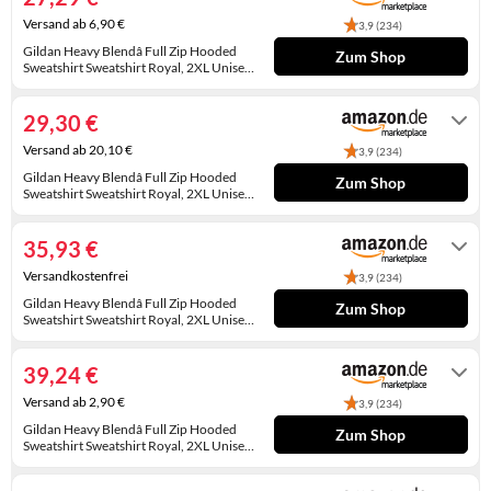
KINDERSCHUHE
STRANDTASCHEN
Versand ab 6,90 €
3,9 (234)
Gildan Heavy Blendâ Full Zip Hooded
Zum Shop
LAUFSCHUHE
TASCHEN-ZUBEHÖR
Sweatshirt Sweatshirt Royal, 2XL Unisex
Erwachsene, Royal, XXL
Gewöhnlich versandfertig in 4 bis 5
Tagen
OUTDOOR-SCHUHE
29,30 €
Versand ab 20,10 €
PANTOLETTEN
3,9 (234)
Gildan Heavy Blendâ Full Zip Hooded
Zum Shop
PUMPS
Sweatshirt Sweatshirt Royal, 2XL Unisex
Erwachsene, Royal, XXL
Gewöhnlich versandfertig in 5 bis 6
Tagen
SANDALEN
35,93 €
Versandkostenfrei
3,9 (234)
SCHUHZUBEHÖR
Gildan Heavy Blendâ Full Zip Hooded
Zum Shop
Sweatshirt Sweatshirt Royal, 2XL Unisex
SNEAKERS
Erwachsene, Royal, XXL
Gewöhnlich versandfertig in 2 bis 3
Tagen
STIEFEL
39,24 €
Versand ab 2,90 €
3,9 (234)
STIEFELETTEN
Gildan Heavy Blendâ Full Zip Hooded
Zum Shop
Sweatshirt Sweatshirt Royal, 2XL Unisex
TREKKINGSANDALEN
Erwachsene, Royal, XXL
Auf Lager