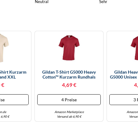
Neutral
Sehr
Shirt Kurzarm
Gildan T-Shirt G5000 Heavy
Gildan Heav
Sand XXL
Cotton™ Kurzarm Rundhals
G5000 Unisex 
Cardinal Red L
 €
4,69 €
4
ise
4 Preise
3 
n.de
Amazon Marketplace
Amazon 
 6,90 €
Versand ab 6,90 €
Versan