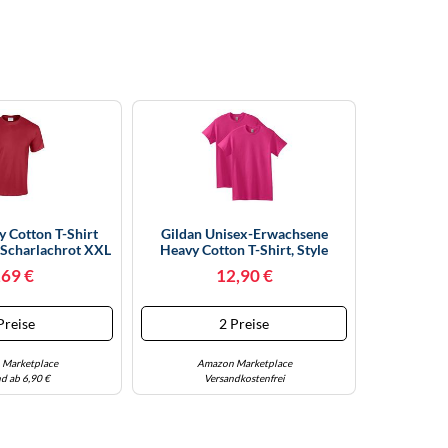
y Cotton T-Shirt
Gildan Unisex-Erwachsene
Scharlachrot XXL
Heavy Cotton T-Shirt, Style
G5000, Multipack Hemd,
,69 €
12,90 €
Heliconia (2er-Pack), L
Preise
2 Preise
Marketplace
Amazon Marketplace
d ab 6,90 €
Versandkostenfrei