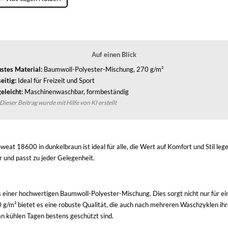
Auf einen Blick
stes Material:
Baumwoll-Polyester-Mischung, 270 g/m²
eitig:
Ideal für Freizeit und Sport
eleicht:
Maschinenwaschbar, formbeständig
Dieser Beitrag wurde mit Hilfe von KI erstellt
at 18600 in dunkelbraun ist ideal für alle, die Wert auf Komfort und Stil lege
ar und passt zu jeder Gelegenheit.
 einer hochwertigen Baumwoll-Polyester-Mischung. Dies sorgt nicht nur für e
 g/m² bietet es eine robuste Qualität, die auch nach mehreren Waschzyklen i
an kühlen Tagen bestens geschützt sind.