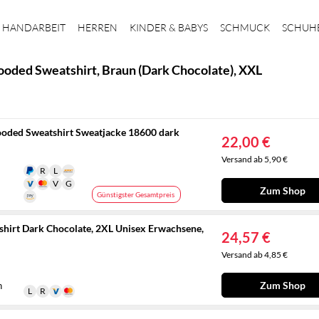
HANDARBEIT
HERREN
KINDER & BABYS
SCHMUCK
SCHUH
ooded Sweatshirt, Braun (Dark Chocolate), XXL
Hooded Sweatshirt Sweatjacke 18600 dark
22,00 €
Versand ab 5,90 €
Zum Shop
Günstigster Gesamtpreis
shirt Dark Chocolate, 2XL Unisex Erwachsene,
24,57 €
Versand ab 4,85 €
Zum Shop
n