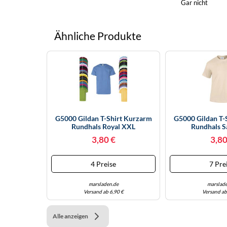
Gar nicht
Ähnliche Produkte
G5000 Gildan T-Shirt Kurzarm
G5000 Gildan T-
Rundhals Royal XXL
Rundhals 
3,80 €
3,80
4 Preise
7 Pre
marsladen.de
marslade
Versand ab 6,90 €
Versand ab
Alle anzeigen