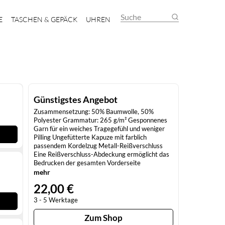
Suche
E
TASCHEN & GEPÄCK
UHREN
Günstigstes Angebot
Zusammensetzung: 50% Baumwolle, 50%
Polyester Grammatur: 265 g/m² Gesponnenes
Garn für ein weiches Tragegefühl und weniger
Pilling Ungefütterte Kapuze mit farblich
passendem Kordelzug Metall-Reißverschluss
Eine Reißverschluss-Abdeckung ermöglicht das
Bedrucken der gesamten Vorderseite
Doppelnaht-Beuteltasche für zusätzliche
mehr
Verstärkung Doppelnähte an Schultern,
22,00 €
Armausschnitt, Kragen, Bund und
Ärmelabschluss 1x1-Ripp mit Elastan für mehr
3 - 5 Werktage
Stretch und Stabilität Klassischer Schnitt, ohne
Seitennähte Heraustrennbares Etikett
Zum Shop