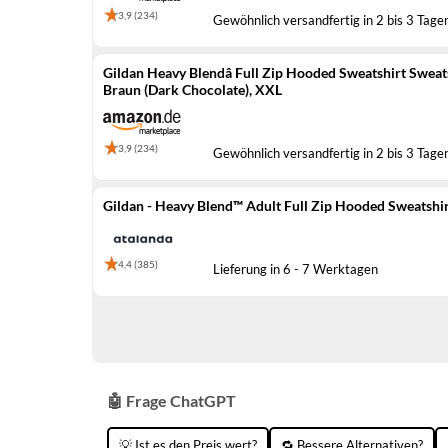
3,9 (234)
Gewöhnlich versandfertig in 2 bis 3 Tage
Gildan Heavy Blendâ Full Zip Hooded Sweatshirt Sweat
Braun (Dark Chocolate), XXL
3,9 (234)
Gewöhnlich versandfertig in 2 bis 3 Tage
Gildan - Heavy Blend™ Adult Full Zip Hooded Sweatshir
4,4 (385)
Lieferung in 6 - 7 Werktagen
🤖 Frage ChatGPT
💡 Ist es den Preis wert?
🔁 Bessere Alternativen?