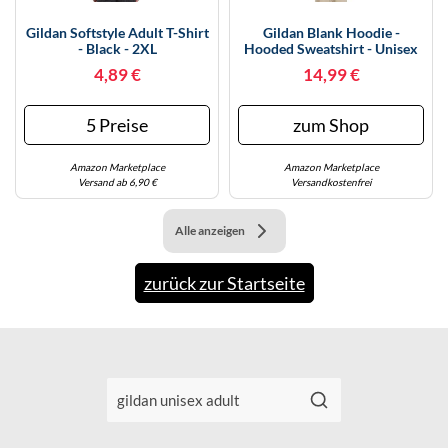
KINDERSCHUHE
STRANDTASCHEN
Gildan Softstyle Adult T-Shirt
Gildan Blank Hoodie -
- Black - 2XL
Hooded Sweatshirt - Unisex
LAUFSCHUHE
TASCHEN-ZUBEHÖR
Style 18500 Adult Pullover
4,89 €
14,99 €
OUTDOOR-SCHUHE
5 Preise
zum Shop
PANTOLETTEN
Amazon Marketplace
Amazon Marketplace
PUMPS
Versand ab 6,90 €
Versandkostenfrei
SANDALEN
Alle anzeigen
SCHUHZUBEHÖR
zurück zur Startseite
SNEAKERS
STIEFEL
STIEFELETTEN
TREKKINGSANDALEN