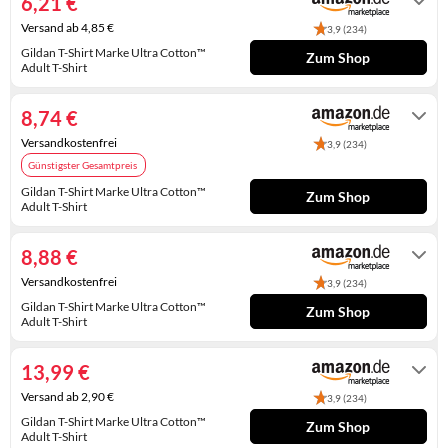
6,21 €
KINDERSCHUHE
STRANDTASCHEN
Versand ab 4,85 €
3,9 (234)
Gildan T-Shirt Marke Ultra Cotton™
LAUFSCHUHE
TASCHEN-ZUBEHÖR
Zum Shop
Adult T-Shirt
Gewöhnlich versandfertig in 4 bis 5
OUTDOOR-SCHUHE
Tagen
8,74 €
PANTOLETTEN
Versandkostenfrei
3,9 (234)
Günstigster Gesamtpreis
PUMPS
Gildan T-Shirt Marke Ultra Cotton™
Zum Shop
Adult T-Shirt
SANDALEN
Gewöhnlich versandfertig in 2 bis 3
Tagen
8,88 €
SCHUHZUBEHÖR
Versandkostenfrei
3,9 (234)
SNEAKERS
Gildan T-Shirt Marke Ultra Cotton™
Zum Shop
Adult T-Shirt
STIEFEL
Auf Lager
13,99 €
STIEFELETTEN
Versand ab 2,90 €
3,9 (234)
TREKKINGSANDALEN
Gildan T-Shirt Marke Ultra Cotton™
Zum Shop
Adult T-Shirt