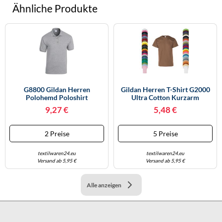
Ähnliche Produkte
G8800 Gildan Herren
Gildan Herren T-Shirt G2000
Polohemd Poloshirt
Ultra Cotton Kurzarm
DryBlend® Jersey Polo Sport
Rundhals Jade Dome XXL
9,27 €
5,48 €
Grey (Heather) M
2 Preise
5 Preise
textilwaren24.eu
textilwaren24.eu
Versand ab 5,95 €
Versand ab 5,95 €
Alle anzeigen