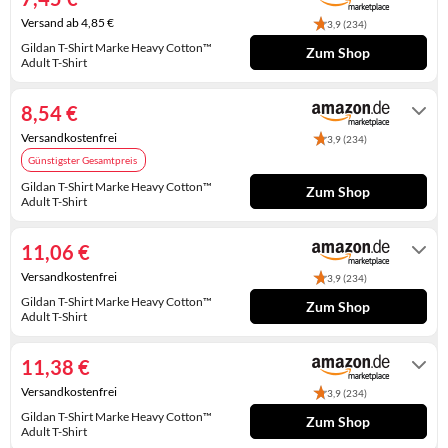
KINDERSCHUHE
STRANDTASCHEN
Versand ab 4,85 €
3,9 (234)
Gildan T-Shirt Marke Heavy Cotton™
Zum Shop
LAUFSCHUHE
TASCHEN-ZUBEHÖR
Adult T-Shirt
Gewöhnlich versandfertig in 4 bis 5
Tagen
OUTDOOR-SCHUHE
8,54 €
PANTOLETTEN
Versandkostenfrei
3,9 (234)
Günstigster Gesamtpreis
PUMPS
Gildan T-Shirt Marke Heavy Cotton™
Zum Shop
Adult T-Shirt
SANDALEN
Auf Lager
11,06 €
SCHUHZUBEHÖR
Versandkostenfrei
3,9 (234)
SNEAKERS
Gildan T-Shirt Marke Heavy Cotton™
Zum Shop
Adult T-Shirt
Gewöhnlich versandfertig in 2 bis 3
STIEFEL
Tagen
11,38 €
STIEFELETTEN
Versandkostenfrei
3,9 (234)
Gildan T-Shirt Marke Heavy Cotton™
TREKKINGSANDALEN
Zum Shop
Adult T-Shirt