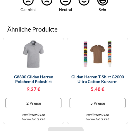
Gar nicht
Neutral
Sehr
Ähnliche Produkte
G8800 Gildan Herren
Gildan Herren T-Shirt G2000
Polohemd Poloshirt
Ultra Cotton Kurzarm
DryBlend® Jersey Polo Sport
Rundhals Jade Dome XXL
9,27 €
5,48 €
Grey (Heather) M
2 Preise
5 Preise
textilwaren24.eu
textilwaren24.eu
Versand ab 5,95 €
Versand ab 5,95 €